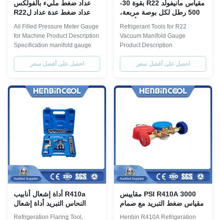
مقياس مانيفولد R22 بقوة 30-
عداد ضغط مليء بالفولكس
500 رطل لكل بوصة مربعة،
عداد ضغط عدة عداد لR22
مقاييس تبريد R22، أدوات
134a 404a
Ail Filled Pressure Meter Gauge
Refrigerant Tools for R22
تبريد
for Machine Product Description
Vacuum Manifold Gauge
Specification manifold gauge
Product Description
set: Model refrigerant Gauge
Specification for r134a manifold
احصل على أفضل سعر
gauge set: Model refrigerant
احصل على أفضل سعر
diameter Pressure Scale Hose
Connectors Length Package
Gauge diameter Pressure Scale
BZ-1 R134A, R22, R12, R502
Hose Connectors Length
φ68mm 0~800psi, 30~50psi
Package BZ-2 R134A, R22,
red&yellow&blue:1/4" 150cm
R12, R502 φ68mm 0-800 PSI
blow case Burst pressure: 3000
30-500PSI
PSI , three ...
red&yellow&blue:1/4" 150cm
blow case Material : ...
3000 PSI R410A مقاييس
R410a أداة إشعال أنابيب
مقياس ضغط التبريد مع صمام
النحاس التبريد أداة إشعال
Refrigeration Flaring Tool,
Henbin R410A Refrigeration