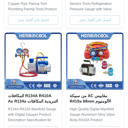
Copper Pipe Flaring Tool
Service Tools Refrigeration
Plumbing Flaring Tools Product
Pressure Gauge with Valve
Description Description: The
Product Description
احصل على أفضل سعر
Specification manifold gauge
احصل على أفضل سعر
pipe flaring tool, also known as
tube expander,pipe swaging
set: Model refrigerant Gauge
tool, is used for cutting and
diameter Pressure Scale Hose
swaging the copper joint. It is
Connectors Length Package
widely applied in the fields
BZ-1 R134A, R22, R12, R502
including air conditioning ...
φ68mm 0~800psi, 30~50psi
red&yellow&blue:1/4" 150cm
blow ...
مقاييس AC من سبيكة
R134A R410A المكافئات
الألومنيوم R410a 68mm
التبريدية المكافئات Ac R134a
مقاييس تكييف الهواء 410a
مجموعة المكافئات
R134A R410A Manifold Gauge
High Quality Digital Manifold
with Digital Gauges Product
Gauge Aluminum Alloy Valve
Description Specification for
Body R410A Product
r134a manifold gauge set:
Description Specification for