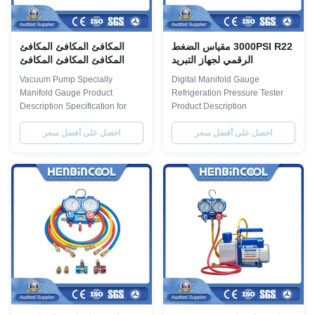
3000PSI R22 مقياس الضغط
المكافئ المكافئ المكافئ
الرقمي لجهاز التبريد
المكافئ المكافئ المكافئ
المكافئ
Vacuum Pump Specially
Digital Manifold Gauge
Manifold Gauge Product
Refrigeration Pressure Tester
Description Specification for
Product Description
r134a manifold gauge set:
Specification for r134a manifold
احصل على أفضل سعر
gauge set: Model refrigerant
احصل على أفضل سعر
Model refrigerant Gauge
diameter Pressure Scale Hose
Gauge diameter Pressure Scale
Connectors Length Package
Hose Connectors Length
BZ-2 R134A, R22, R12, R502
Package BZ-5 R134A, R22,
φ68mm 0-800 PSI 30-500PSI
R12, R502 φ68mm 0~800psi,
red&yellow&blue:1/4" 150cm
30~50psi red&yellow&blue:1/4"
blow case Burst pressure: 3000
150cm blow case Burst
PSI , ...
pressure: ...