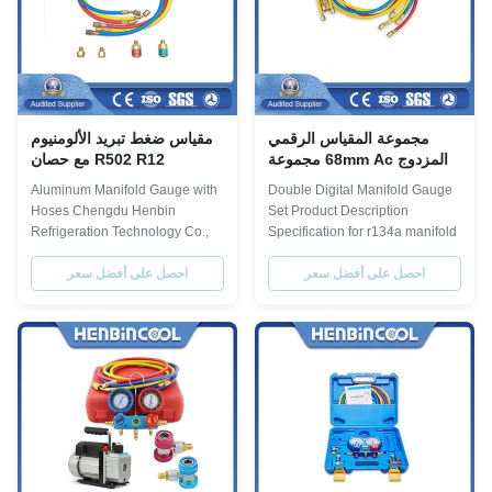
مجموعة المقياس الرقمي
مقياس ضغط تبريد الألومنيوم
المزدوج 68mm Ac مجموعة
R502 R12 مع حصان
المقياس المزدوج R22
Aluminum Manifold Gauge with
Double Digital Manifold Gauge
Hoses Chengdu Henbin
Set Product Description
Refrigeration Technology Co.,
Specification for r134a manifold
Ltd. is a large modern chemical
gauge set: Model refrigerant
احصل على أفضل سعر
Gauge diameter Pressure Scale
احصل على أفضل سعر
enterprise specializing in
manufacturing, researching and
Hose Connectors Length
exporting high purity fluoro-
Package BZ-5 R134A, R22,
chemicals, fine chemicals,
R12, R502 φ68mm 0~800psi,
hydrocarbon chemicals, etc. Its
30~50psi red&yellow&blue:1/4"
headquarter locates in Sichuan
150cm blow case Burst
capital ...
pressure: 3000 PSI , three ...