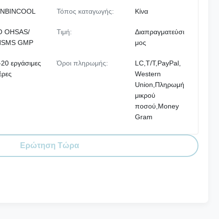
NBINCOOL
Τόπος καταγωγής:
Κίνα
O OHSAS/
Τιμή:
Διαπραγματεύσι
HSMS GMP
μος
-20 εργάσιμες
Όροι πληρωμής:
LC,T/T,PayPal,
έρες
Western
Union,Πληρωμή
μικρού
ποσού,Money
Gram
Ερώτηση Τώρα