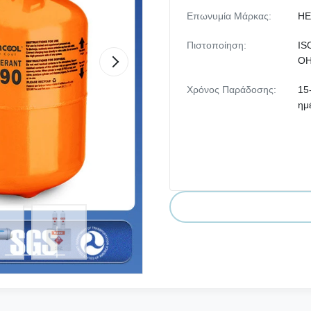
Επωνυμία Μάρκας:
HE
Πιστοποίηση:
IS
O
Χρόνος Παράδοσης:
15
ημ