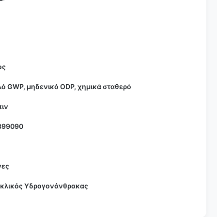
ος
ό GWP, μηδενικό ODP, χημικά σταθερό
πιν
399090
νες
κλικός Υδρογονάνθρακας