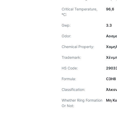
Critical Temperature,
96,6
ºC:
Gwp:
3.3
Odor:
Αοσμ
Chemical Property:
Χαμηλ
Trademark:
Χένμ
HS Code:
2903
Formula:
C3H8
Classification:
Άλκα
Whether Ring Formation
Μη Κυ
Or Not: