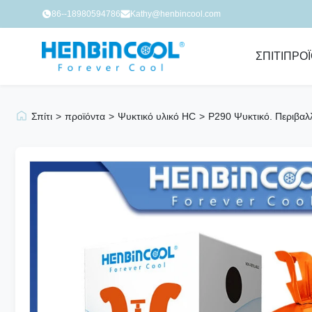
86--18980594786
Kathy@henbincool.com
ΣΠΊΤΙ
ΠΡΟ
Σπίτι
>
προϊόντα
>
Ψυκτικό υλικό HC
>
Ρ290 Ψυκτικό. Περιβαλ