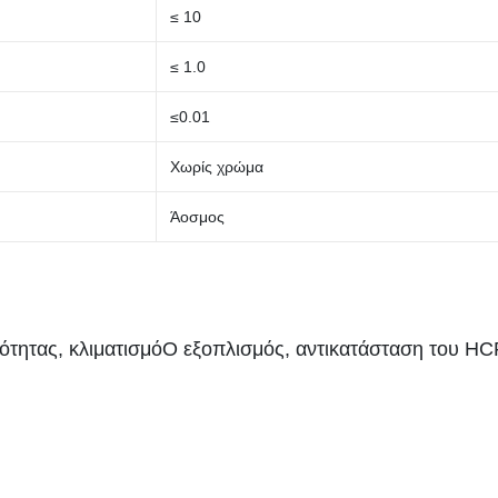
≤ 10
≤ 1.0
≤0.01
Χωρίς χρώμα
Άοσμος
μότητας, κλιματισμό
Ο εξοπλισμός, αντικατάσταση του HCF