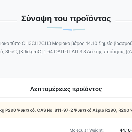
Σύνοψη του προϊόντος
ριακό τύπο CH3CH2CH3 Μοριακό βάρος 44.10 Σημείο βρασμού, o
ύ, 30oC, [KJ/(kg·oC] 1.64 ΟΔΠ 0 ΓΔΠ 3.3 Δείκτης ποιότητας ((A
Λεπτομέρειες προϊόντος
kg Ρ290 Ψυκτικό
,
CAS No. 811-97-2 Ψυκτικό Αέριο R290
,
R290 
Molecular Weight:
44,10