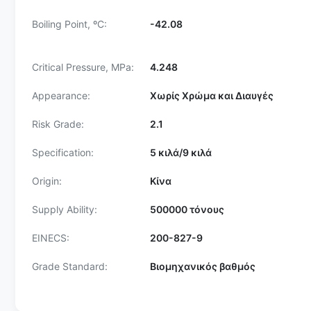
Boiling Point, ºC:
-42.08
Critical Pressure, MPa:
4.248
Appearance:
Χωρίς Χρώμα και Διαυγές
Risk Grade:
2.1
Specification:
5 κιλά/9 κιλά
Origin:
Κίνα
Supply Ability:
500000 τόνους
EINECS:
200-827-9
Grade Standard:
Βιομηχανικός βαθμός