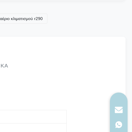
κλιματισμού r290
ΙΚΆ