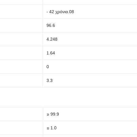
- 42 χρόνια.08
96.6
4.248
1.64
0
3.3
≥ 99.9
≤ 1.0