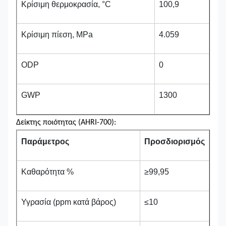
Κρίσιμη θερμοκρασία, °C
100,9
Κρίσιμη πίεση, MPa
4.059
ODP
0
GWP
1300
Δείκτης ποιότητας (AHRI-700):
Παράμετρος
Προσδιορισμός
Καθαρότητα %
≥99,95
Υγρασία (ppm κατά βάρος)
≤10