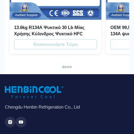
13.6kg R134A Ψυκτικό 30 Lb Μίας
OEM 99,99%
Χρήσης Κύλινδρος Ψυκτικό HFC
134A ψυκτι
Επικοινωνήστε Τώρα
Ε
Chengdu Henbin Refrigeration Co., Ltd