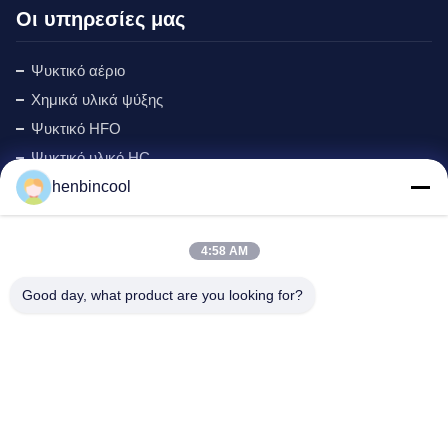
Οι υπηρεσίες μας
Ψυκτικό αέριο
Χημικά υλικά ψύξης
Ψυκτικό HFO
Ψυκτικό υλικό HC
henbincool
Ψυκτικό Cyclopentane
Αέριο MAPP
Αφρίζοντας πράκτορας
4:58 AM
Προϊόντα Φθορίου
Good day, what product are you looking for?
εξαρτήματα ψύξης
New
Διεύθυνση εταιρείας:
Διεύθυνση:
Ο αριθμός 88 Βόρειος δρόμος Xingle, περιοχή