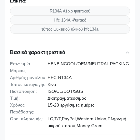
Ετικέτα:
R134A Αέριο ψυκτικού
Hfc 134A Ψυκτικό
τύπος ψυκτικού υλικού hfc134a
Βασικά χαρακτηριστικά
Επωνυμία
HENBINCOOL/OEM/NEUTRAL PACKING
Μάρκας:
Αριθμός μοντέλου:
HFC-R134A
Τόπος καταγωγής:
Κίνα
Πιστοποίηση:
ISO/CE/DOT/SGS
Τιμή:
Διαπραγματεύσιμος
Χρόνος
15-20 εργάσιμες ημέρες
Παράδοσης:
Όροι πληρωμής:
LC,T/T,PayPal,Western Union,Πληρωμή
μικρού ποσού,Money Gram