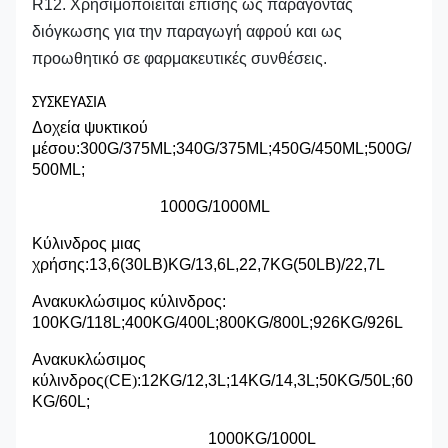
R12. Χρησιμοποιείται επίσης ως παράγοντας
διόγκωσης για την παραγωγή αφρού και ως
προωθητικό σε φαρμακευτικές συνθέσεις.
ΣΥΣΚΕΥΑΣΙΑ
Δοχεία ψυκτικού
μέσου:
300G/375ML;340G/375ML;450G/450ML;500G/
500ML;
1000G/1000ML
Κύλινδρος μιας
χρήσης
:
13,6(30LB)KG/13,6L,22,7KG(50LB)/22,7L
Ανακυκλώσιμος κύλινδρος:
100KG/118L;400KG/400L;800KG/800L;926KG/926L
Ανακυκλώσιμος
κύλινδρος
(
CE
)
:12KG/12,3L;14KG/14,3L;50KG/50L;60
KG/60L;
1000KG/1000L