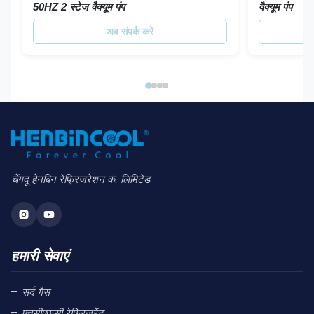
50HZ 2 स्टेज वैक्यूम पंप
वैक्यूम पंप
अब संपर्क करें
चेंगदू हेनबिन रेफ्रिजरेशन कं, लिमिटेड
हमारी सेवाएं
सर्द गैस
एचसीएफसी रेफ्रिजरेंट