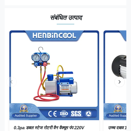
संबंधित उत्पाद
0.3pa डबल स्टेज रोटरी वैन वैक्यूम पंप 220V
उच्च दबाव 1