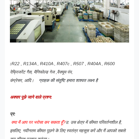
:
R22 , R134A , R410A , R407c , R507 , R404A , R600
रेफ्रिजरेंट गैस, मैनिफोल्ड गेज ,वैक्यूम पंप,
कंप्रेसर, आदि।
ग्राहक की संतुष्टि हमारा शाश्वत लक्ष्य है
अक्सर पूछे जाने वाले प्रश्न:
प्र:
क्या मैं आप पर भरोसा कर सकता हूँ?
उ: उस क्षेत्र में कीमत परिवर्तनशील है,
इसलिए, नवीनतम कीमत पूछने के लिए स्वतंत्र महसूस करें और मैं आपको सबसे
कम कीमत प्रदान करूंगा।