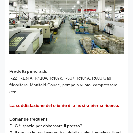
Prodotti principali
:
R22, R134A, R410A, R407c, R507, R404A, R600 Gas
frigorifero, Manifold Gauge, pompa a vuoto,
compressore,
ecc.
La soddisfazione del cliente è la nostra eterna ricerca.
Domande frequenti
D: C'è spazio per abbassare il prezzo?
R: Il prezzo in quel campo è variabile, quindi, sentitevi liberi