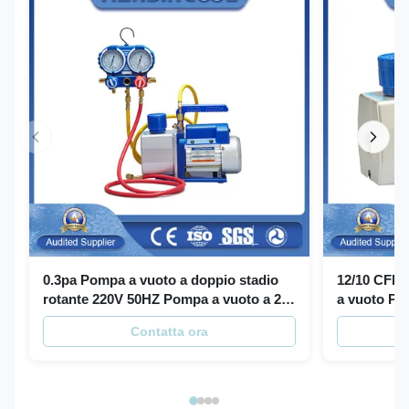
0.3pa Pompa a vuoto a doppio stadio
12/10 CFM 
rotante 220V 50HZ Pompa a vuoto a 2
a vuoto Po
stadio
refrigeranti
Contatta ora