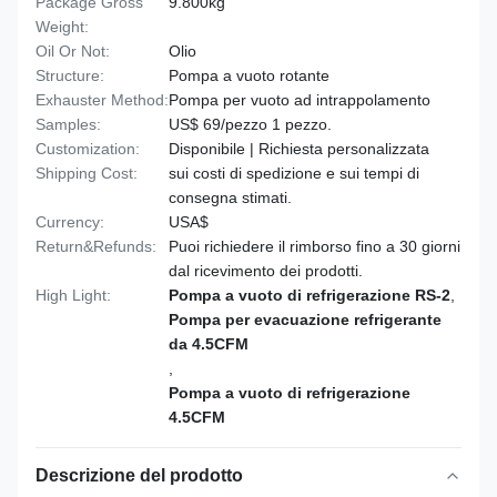
Package Gross
9.800kg
Weight:
Oil Or Not:
Olio
Structure:
Pompa a vuoto rotante
Exhauster Method:
Pompa per vuoto ad intrappolamento
Samples:
US$ 69/pezzo 1 pezzo.
Customization:
Disponibile | Richiesta personalizzata
Shipping Cost:
sui costi di spedizione e sui tempi di
consegna stimati.
Currency:
USA$
Return&Refunds:
Puoi richiedere il rimborso fino a 30 giorni
dal ricevimento dei prodotti.
High Light:
Pompa a vuoto di refrigerazione RS-2
,
Pompa per evacuazione refrigerante
da 4.5CFM
,
Pompa a vuoto di refrigerazione
4.5CFM
Descrizione del prodotto