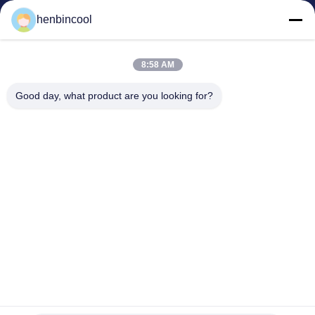
サイクロペンタン 冷却剤
henbincool
MAPPガス
泡立つ代理店
8:58 AM
フッ素製品
Good day, what product are you looking for?
冷凍部品
New
会社の住所:
アドレス:
チェンデュー市新宿区北新宿路88号
電話:
86--18980594786
電子メール:
Kathy@henbincool.com
© 2023-2026 Chengdu Henbin Refrigeration Co.,Ltd. 権利がある 予約し
た.