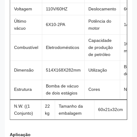
Voltagem
110V/60HZ
Deslocamento
6CFM
Último
Potência do
6X10-2PA
1/2 CV
vácuo
motor
Capacidade
1000
Combustível
Eletrodomésticos
de produção
ml
de petróleo
Bomb
Dimensão
514X168X282mm
Utilização
de ar
Bomba de vácuo
Estrutura
Cores
Negro
de dois estágios
N.W. ((1
22
Tamanho da
60x21x32cm
Conjunto)
kg
embalagem
Aplicação