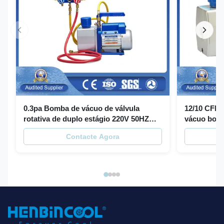
0.3pa Bomba de vácuo de válvula
12/10 CFM 
rotativa de duplo estágio 220V 50HZ
vácuo bom
Bomba de vácuo de dois estágios
refrigerant
Contacte Agora