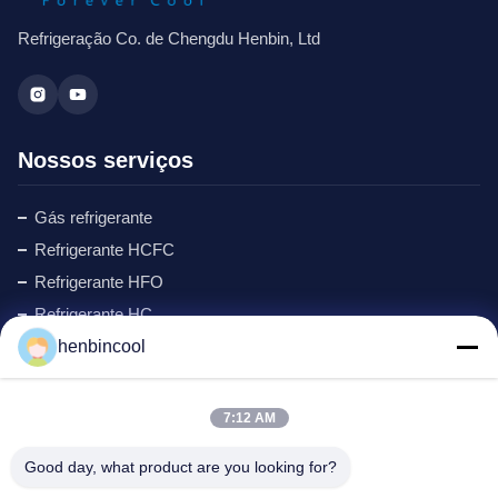
Refrigeração Co. de Chengdu Henbin, Ltd
Nossos serviços
Gás refrigerante
Refrigerante HCFC
Refrigerante HFO
Refrigerante HC
henbincool
Ciclopentano refrigerante
Gás MAPP
Agente de formação de espuma
7:12 AM
Produtos de Flúor
Good day, what product are you looking for?
peças de refrigeração