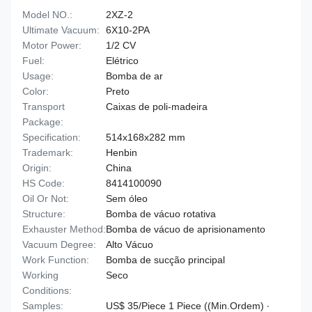
Model NO.:
2XZ-2
Ultimate Vacuum:
6X10-2PA
Motor Power:
1/2 CV
Fuel:
Elétrico
Usage:
Bomba de ar
Color:
Preto
Transport
Caixas de poli-madeira
Package:
Specification:
514x168x282 mm
Trademark:
Henbin
Origin:
China
HS Code:
8414100090
Oil Or Not:
Sem óleo
Structure:
Bomba de vácuo rotativa
Exhauster Method:
Bomba de vácuo de aprisionamento
Vacuum Degree:
Alto Vácuo
Work Function:
Bomba de sucção principal
Working
Seco
Conditions:
Samples:
US$ 35/Piece 1 Piece ((Min.Ordem) ∙