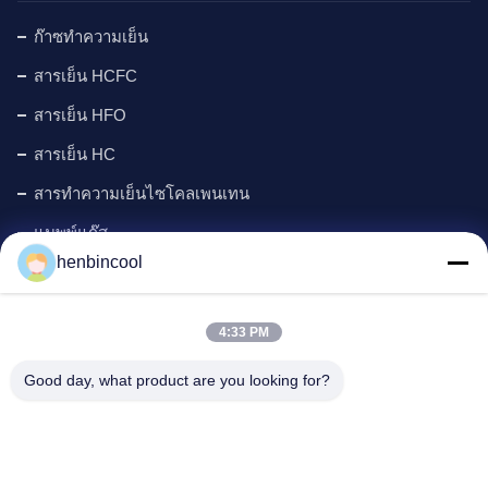
ก๊าซทำความเย็น
สารเย็น HCFC
สารเย็น HFO
สารเย็น HC
สารทำความเย็นไซโคลเพนเทน
แมพพ์แก๊ส
henbincool
ตัวแทนฟอง
ผลิตภัณฑ์ฟลูออรีน
4:33 PM
ชิ้นส่วนเครื่องทำความเย็น
Good day, what product are you looking for?
New
ที่อยู่ของบริษัท: