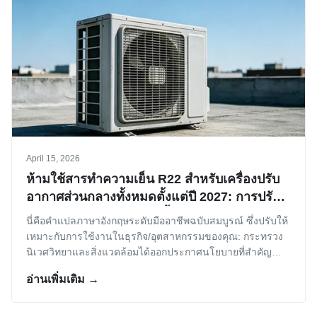
April 15, 2026
ห้ามใช้สารทำความเย็น R22 สำหรับเครื่องปรับ
อากาศส่วนกลางทั้งหมดตั้งแต่ปี 2027: การปรับ
โครงสร้างอุตสาหกรรมครั้งใหญ่
นี่คือคำแปลภาษาอังกฤษระดับมืออาชีพฉบับสมบูรณ์ ซึ่งปรับให้
เหมาะกับการใช้งานในธุรกิจ/อุตสาหกรรมของคุณ: กระทรวง
นิเวศวิทยาและสิ่งแวดล้อมได้ออกประกาศนโยบายที่สำคัญ
โดยระบุอย่างชัดเจนว่า ตั้งแต่วันที่ 1 มกราคม 2570 เป็นต้นไป
อ่านเพิ่มเติม →
การผลิตเครื่องปรับอากาศส่วนกลางที่ใช้คลอโรไดฟลูออโร
มีเทน (หรือที่รู้จักกันทั่วไปว...