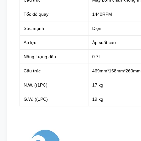
Cấu trúc
Máy bơm chân không mộ
Tốc độ quay
1440RPM
Sức mạnh
Điện
Áp lực
Áp suất cao
Năng lượng dầu
0.7L
Cấu trúc
469mm*168mm*260mm
N.W. ((1PC)
17 kg
G.W. ((1PC)
19 kg