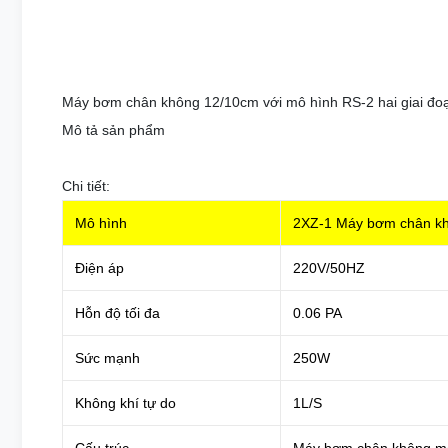
Máy bơm chân không 12/10cm với mô hình RS-2 hai giai đo
Mô tả sản phẩm
Chi tiết:
Mô hình
2XZ-1 Máy bơm chân k
Điện áp
220V/50HZ
Hỗn độ tối đa
0.06 PA
Sức mạnh
250W
Không khí tự do
1L/S