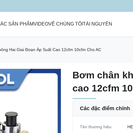
ÁC SẢN PHẨM
VIDEO
VỀ CHÚNG TÔI
TÀI NGUYÊN
ông Hai Giai Đoạn Áp Suất Cao 12cfm 10cfm Cho AC
Bơm chân khô
Bơm chân khô
cao 12cfm 1
cao 12cfm 1
Các đặc điểm chính
Tên thương hiệu:
HE