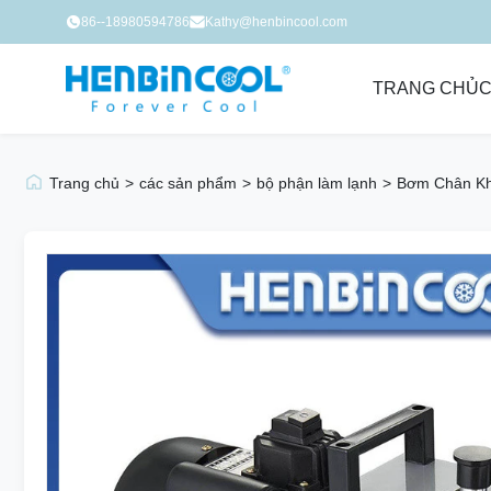
86--18980594786
Kathy@henbincool.com
TRANG CHỦ
C
Trang chủ
>
các sản phẩm
>
bộ phận làm lạnh
>
Bơm Chân Kh