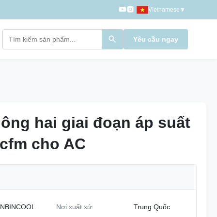
Vietnamese
▼
Yêu cầu ngay
ng hai giai đoạn áp suất
ng hai giai đoạn áp suất
0cfm cho AC
0cfm cho AC
NBINCOOL
Nơi xuất xứ:
Trung Quốc