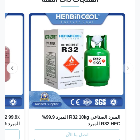
المبرد الصناعي R32 10kg المبرد 99.9%
R32 HFC المبرد
المبرد قابل للا
اتصل بنا الآن