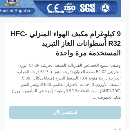
9 كيلوغرام مكيف الهواء المنزلي HFC-
R32 أسطوانات الغاز التبريد
المستخدمة مرة واحدة
وصف المنتج الخصائص الفيزيائية الصيغة الجزيئية CH2F الوزن
الجزيئي 52.02 نقطة الغليان (درجة مئوية) -51.7 درجة الحرارة
الحرجة درجة مئوية 78.4 الضغط الحرج (ميغاباسكال). 5.38
استنفاد الأوزون 0 إحداث الاحترار العالمي 580 المؤشر الفني
(AHRI-700) نسبة النقاء ≥99.9 الرطوبة (جزء في المليون بالوزن)
≥10 الحموضة ...
استفسر الآن