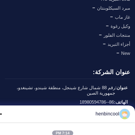
د السيكلوبنتان
 ماب
ل رغوة
جات الفلور
اء التبريد
N
وان الشركة:
وان:
رقم 88 شمال شارع شينجل، منطقة شيندو، تشينغدو،
جمهورية الصين
هاتف:
86--18980594786
يد إلكتروني:
Kathy@henbincool.com
henbincool
Che. . كل الحق محجوز.
7:14 PM