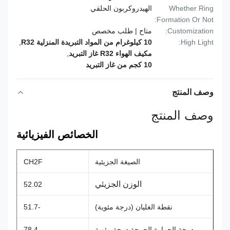
Whether Ring
الهيدروكربون الحلقي
Formation Or Not:
Customization:
متاح | طلب مخصص
High Light:
10 كيلوغرام من المواد التبريدة المنزلية R32
,
مكيف الهواء R32 غاز التبريد
,
10 كجم من غاز التبريد
وصف المنتج
وصف المنتج
الخصائص الفيزيائية
الصيغة الجزيئية
CH2F
الوزن الجزيئي
52.02
نقطة الغليان (درجة مئوية)
-51.7
درجة الحرارة الحرجة درجة مئوية
78.4