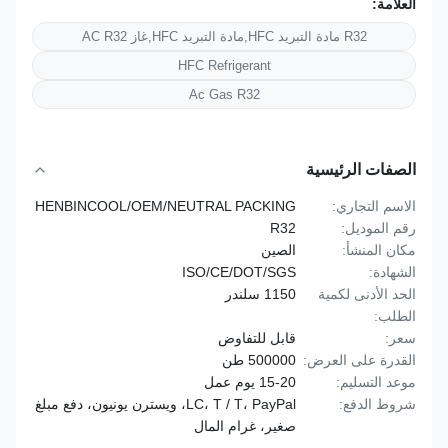
العلامة:
R32 مادة التبريد HFC,مادة التبريد HFC,غاز AC R32
HFC Refrigerant
Ac Gas R32
الصفات الرئيسية
الاسم التجاري:
HENBINCOOL/OEM/NEUTRAL PACKING
رقم الموديل:
R32
مكان المنشأ:
الصين
الشهادة:
ISO/CE/DOT/SGS
الحد الأدنى لكمية
1150 سلندر
الطلب:
سعر:
قابل للتفاوض
القدرة على العرض:
500000 طن
موعد التسليم:
15-20 يوم عمل
شروط الدفع:
LC، T / T، PayPal، ويسترن يونيون، دفع مبلغ
صغير، غرام المال