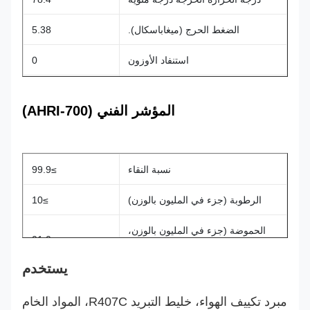
الضغط الحرج (ميغاباسكال).
5.38
استنفاد الأوزون
0
إحداث الاحترار العالمي
580
المؤشر الفني (AHRI-700)
نسبة النقاء
≥99.9
الرطوبة (جزء في المليون بالوزن)
≥10
الحموضة (جزء في المليون بالوزن،
.01.0
مثل حمض الهيدروكلوريك)
يستخدم
بقايا البخار (٪ من حيث الحجم)
.0.01
مبرد تكييف الهواء، خليط التبريد R407C، المواد الخام
مظهر
عديم اللون