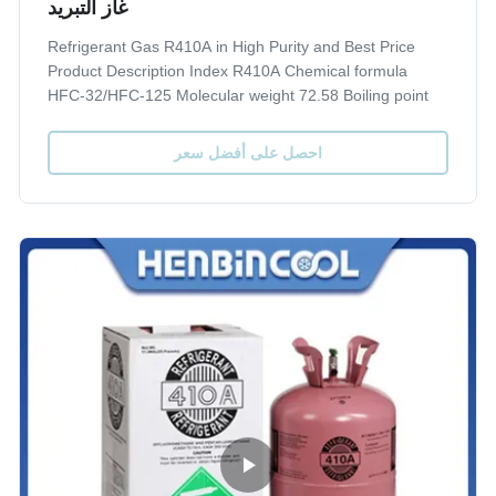
غاز التبريد
Refrigerant Gas R410A in High Purity and Best Price
Product Description Index R410A Chemical formula
HFC-32/HFC-125 Molecular weight 72.58 Boiling point
101.3kpa, °C -51.6 Freezing point 101.3kpa, °C -96.6
Critical temperature, °C 72.5 Critical pressure, MPa 4.95
احصل على أفضل سعر
Saturated liquid density (25°C), g...