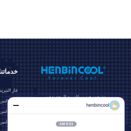
خدماتنا
غاز التبريد
تشنغدو هينبين للتبريد المحدودة
مادة التبريد C
henbincool
مادة التبريد O
اتبعنا
مادة التبريد 
9:53 AM