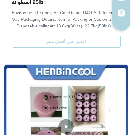
25lb أسطوانة
Environment Friendly Air Conditioner R410A Refrigerant
Gas Packaging Details: Normal Packing or Customizing
1. Disposable cylinder: 13.6kg(30lbs), 22.7kg(50lbs) 2.
Refillable cylinder: 400L, 800L, 926L, 1000L 3. ISO-
TANK: 24MT Product Description Index R410A Chemical
احصل على أفضل سعر
formula HFC-32/HFC-125 Molecular ...