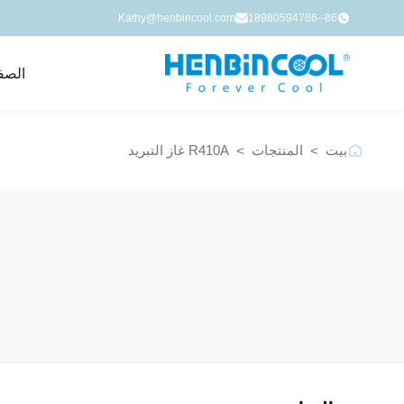
Kathy@henbincool.com
86--18980594786
الصف
بيت
المنتجات
R410A غاز التبريد
>
>