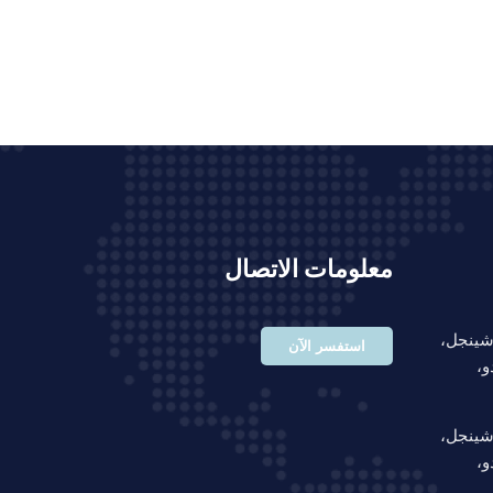
معلومات الاتصال
ع شينجل،
استفسر الآن
و،
ع شينجل،
و،