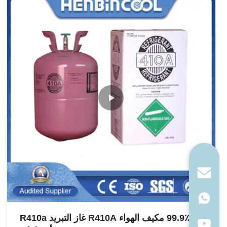
99.9٪ مكيف الهواء R410A غاز التبريد R410a