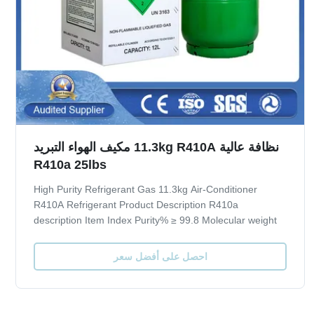
نظافة عالية 11.3kg R410A مكيف الهواء التبريد
R410a 25lbs
High Purity Refrigerant Gas 11.3kg Air-Conditioner
R410A Refrigerant Product Description R410a
description Item Index Purity% ≥ 99.8 Molecular weight
72.58 Boiling point,ºC -51.6 Critical TemperatureºC 72.5
Critical Pressure,Mpa 4.95 Specific Heat of liquid,30ºC
احصل على أفضل سعر
1.78 ODP 0 GWP 0.2 Moisture % ≤ 0.001 ...