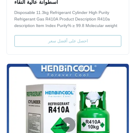
أسطوانة عالية النقاء
Disposable 11.3kg Refrigerant Cylinder High Purity
Refrigerant Gas R410A Product Description R410a
description Item Index Purity% ≥ 99.8 Molecular weight
72.58 Boiling point,ºC -51.6 Critical TemperatureºC 72.5
Critical Pressure,Mpa 4.95 Specific Heat of liquid,30ºC
احصل على أفضل سعر
1.78 ODP 0 GWP 0.2 Moisture % ≤ 0...