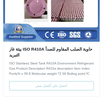
حاوية الصلب المقاوم للصدأ ISO R410A بيئة غاز
التبريد
ISO Stainless Steel Tank R410A Environment Refrigerant
Gas Product Description R410a description Item Index
Purity% ≥ 99.8 Molecular weight 72.58 Boiling point,ºC
-51.6 Critical TemperatureºC 72.5 Critical Pressure,Mpa
4.95 Specific Heat of liquid,30ºC 1.78 ODP 0 GWP 0.2
احصل على أفضل سعر
Moisture % ≤ 0.001 Acidity...