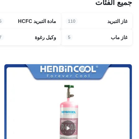
جميع الفئات
غاز التبريد
مادة التبريد HCFC
6
110
غاز ماب
وكيل رغوة
7
5