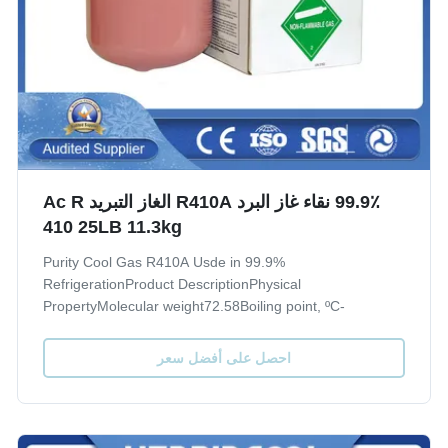
99.9٪ نقاء غاز البرد R410A الغاز التبريد Ac R
410 25LB 11.3kg
99.9% Purity Cool Gas R410A Usde in
RefrigerationProduct DescriptionPhysical
PropertyMolecular weight72.58Boiling point, ºC-
51.6Critical Temperature, ºC72.5Critical pressure,
Mpa4.95Liquid specific heat, 30ºC,
احصل على أفضل سعر
[KJ/(kg·ºC)]1.78ODP0GWP2000 Quality index(CRAA
100-2006)Purity, %≥99.6Moisture, %≤0...