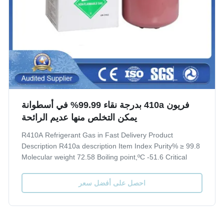
فريون 410a بدرجة نقاء 99.99% في أسطوانة
يمكن التخلص منها عديم الرائحة
R410A Refrigerant Gas in Fast Delivery Product
Description R410a description Item Index Purity% ≥ 99.8
Molecular weight 72.58 Boiling point,ºC -51.6 Critical
TemperatureºC 72.5 Critical Pressure,Mpa 4.95 Specific
Heat of liquid,30ºC 1.78 ODP 0 GWP 0.2 Moisture % ≤
احصل على أفضل سعر
0.001 Acidity(PPM) ≤ 0.1 Residue% ≤ ...