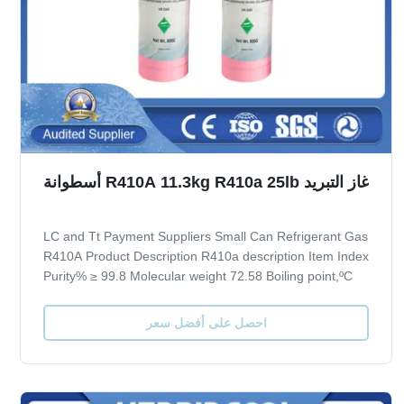
غاز التبريد R410A 11.3kg R410a 25lb أسطوانة
LC and Tt Payment Suppliers Small Can Refrigerant Gas
R410A Product Description R410a description Item Index
Purity% ≥ 99.8 Molecular weight 72.58 Boiling point,ºC
-51.6 Critical TemperatureºC 72.5 Critical Pressure,Mpa
4.95 Specific Heat of liquid,30ºC 1.78 ODP 0 GWP 0.2
احصل على أفضل سعر
Moisture % ≤ 0.001 Acidity...