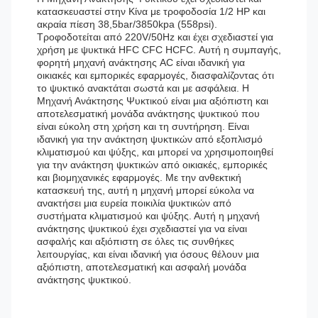
κατασκευαστεί στην Κίνα με τροφοδοσία 1/2 HP και
ακραία πίεση 38,5bar/3850kpa (558psi).
Τροφοδοτείται από 220V/50Hz και έχει σχεδιαστεί για
χρήση με ψυκτικά HFC CFC HCFC. Αυτή η συμπαγής,
φορητή μηχανή ανάκτησης AC είναι ιδανική για
οικιακές και εμπορικές εφαρμογές, διασφαλίζοντας ότι
το ψυκτικό ανακτάται σωστά και με ασφάλεια. Η
Μηχανή Ανάκτησης Ψυκτικού είναι μια αξιόπιστη και
αποτελεσματική μονάδα ανάκτησης ψυκτικού που
είναι εύκολη στη χρήση και τη συντήρηση. Είναι
ιδανική για την ανάκτηση ψυκτικών από εξοπλισμό
κλιματισμού και ψύξης, και μπορεί να χρησιμοποιηθεί
για την ανάκτηση ψυκτικών από οικιακές, εμπορικές
και βιομηχανικές εφαρμογές. Με την ανθεκτική
κατασκευή της, αυτή η μηχανή μπορεί εύκολα να
ανακτήσει μια ευρεία ποικιλία ψυκτικών από
συστήματα κλιματισμού και ψύξης. Αυτή η μηχανή
ανάκτησης ψυκτικού έχει σχεδιαστεί για να είναι
ασφαλής και αξιόπιστη σε όλες τις συνθήκες
λειτουργίας, και είναι ιδανική για όσους θέλουν μια
αξιόπιστη, αποτελεσματική και ασφαλή μονάδα
ανάκτησης ψυκτικού.