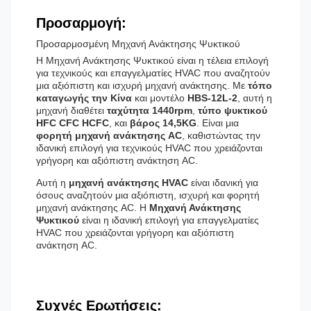
Προσαρμογή:
Προσαρμοσμένη Μηχανή Ανάκτησης Ψυκτικού
Η Μηχανή Ανάκτησης Ψυκτικού είναι η τέλεια επιλογή
για τεχνικούς και επαγγελματίες HVAC που αναζητούν
μια αξιόπιστη και ισχυρή μηχανή ανάκτησης. Με
τόπο
καταγωγής την Κίνα
και μοντέλο
HBS-12L-2
, αυτή η
μηχανή διαθέτει
ταχύτητα 1440rpm
,
τύπο ψυκτικού
HFC CFC HCFC
, και
βάρος 14,5KG
. Είναι μια
φορητή μηχανή ανάκτησης AC
, καθιστώντας την
ιδανική επιλογή για τεχνικούς HVAC που χρειάζονται
γρήγορη και αξιόπιστη ανάκτηση AC.
Αυτή η
μηχανή ανάκτησης HVAC
είναι ιδανική για
όσους αναζητούν μια αξιόπιστη, ισχυρή και φορητή
μηχανή ανάκτησης AC. Η
Μηχανή Ανάκτησης
Ψυκτικού
είναι η ιδανική επιλογή για επαγγελματίες
HVAC που χρειάζονται γρήγορη και αξιόπιστη
ανάκτηση AC.
Συχνές Ερωτήσεις: