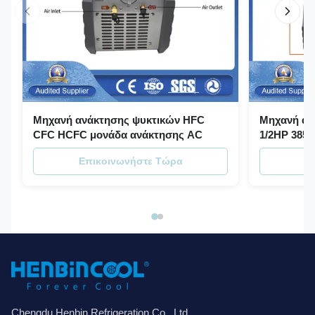
Μηχανή ανάκτησης ψυκτικών HFC
Μηχανή αν
CFC HCFC μονάδα ανάκτησης AC
1/2HP 385
ψυκτικού υ
Επικοινωνήστε Τώρα
Ε
Chengdu Henbin Refrigeration Co., Ltd