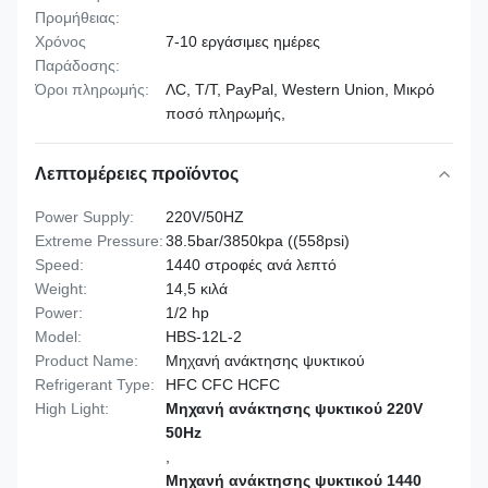
Προμήθειας:
Χρόνος
7-10 εργάσιμες ημέρες
Παράδοσης:
Όροι πληρωμής:
ΛC, T/T, PayPal, Western Union, Μικρό
ποσό πληρωμής,
Λεπτομέρειες προϊόντος
Power Supply:
220V/50HZ
Extreme Pressure:
38.5bar/3850kpa ((558psi)
Speed:
1440 στροφές ανά λεπτό
Weight:
14,5 κιλά
Power:
1/2 hp
Model:
HBS-12L-2
Product Name:
Μηχανή ανάκτησης ψυκτικού
Refrigerant Type:
HFC CFC HCFC
High Light:
Μηχανή ανάκτησης ψυκτικού 220V
50Hz
,
Μηχανή ανάκτησης ψυκτικού 1440