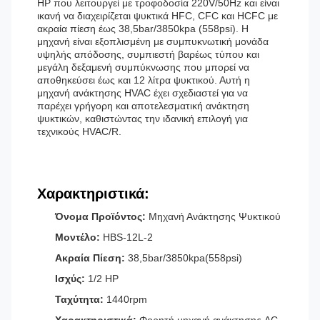
HP που λειτουργεί με τροφοδοσία 220V/50Hz και είναι
ικανή να διαχειρίζεται ψυκτικά HFC, CFC και HCFC με
ακραία πίεση έως 38,5bar/3850kpa (558psi). Η
μηχανή είναι εξοπλισμένη με συμπυκνωτική μονάδα
υψηλής απόδοσης, συμπιεστή βαρέως τύπου και
μεγάλη δεξαμενή συμπύκνωσης που μπορεί να
αποθηκεύσει έως και 12 λίτρα ψυκτικού. Αυτή η
μηχανή ανάκτησης HVAC έχει σχεδιαστεί για να
παρέχει γρήγορη και αποτελεσματική ανάκτηση
ψυκτικών, καθιστώντας την ιδανική επιλογή για
τεχνικούς HVAC/R.
Χαρακτηριστικά:
Όνομα Προϊόντος:
Μηχανή Ανάκτησης Ψυκτικού
Μοντέλο:
HBS-12L-2
Ακραία Πίεση:
38,5bar/3850kpa(558psi)
Ισχύς:
1/2 HP
Ταχύτητα:
1440rpm