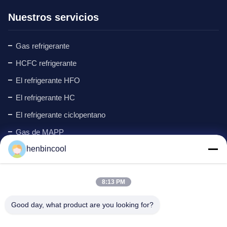
Nuestros servicios
Gas refrigerante
HCFC refrigerante
El refrigerante HFO
El refrigerante HC
El refrigerante ciclopentano
Gas de MAPP
henbincool
Elemento espumoso
Productos de flúor
8:13 PM
piezas de refrigeración
Nuevo
Good day, what product are you looking for?