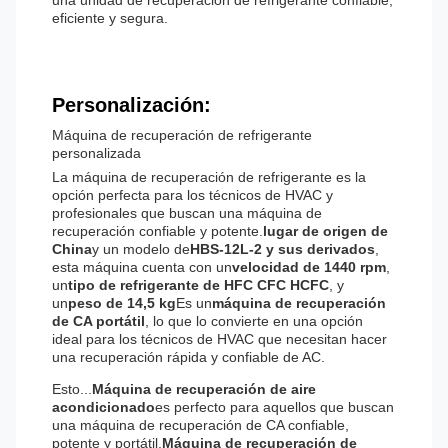
una unidad de recuperación de refrigerante confiable,
eficiente y segura.
Personalización:
Máquina de recuperación de refrigerante
personalizada
La máquina de recuperación de refrigerante es la
opción perfecta para los técnicos de HVAC y
profesionales que buscan una máquina de
recuperación confiable y potente.
lugar de origen de
China
y un modelo de
HBS-12L-2 y sus derivados
,
esta máquina cuenta con un
velocidad de 1440 rpm
,
un
tipo de refrigerante de HFC CFC HCFC
, y
un
peso de 14,5 kg
Es un
máquina de recuperación
de CA portátil
, lo que lo convierte en una opción
ideal para los técnicos de HVAC que necesitan hacer
una recuperación rápida y confiable de AC.
Esto...
Máquina de recuperación de aire
acondicionado
es perfecto para aquellos que buscan
una máquina de recuperación de CA confiable,
potente y portátil.
Máquina de recuperación de