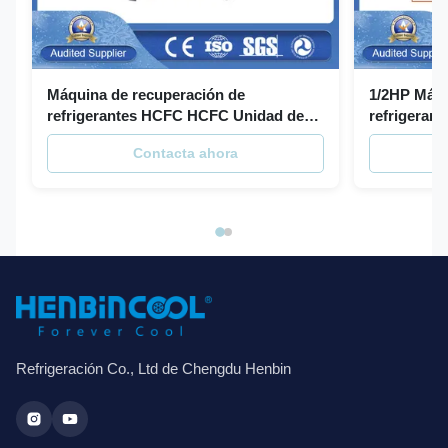
Máquina de recuperación de
1/2HP Máqu
refrigerantes HCFC HCFC Unidad de
refrigeran
recuperación de AC
recuperació
Contacta ahora
Refrigeración Co., Ltd de Chengdu Henbin