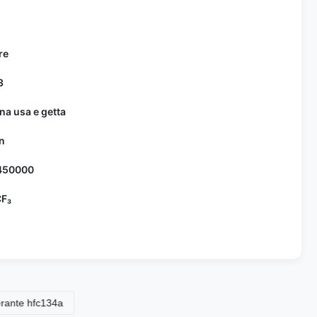
re
3
na usa e getta
n
450000
F₃
 hfc134a