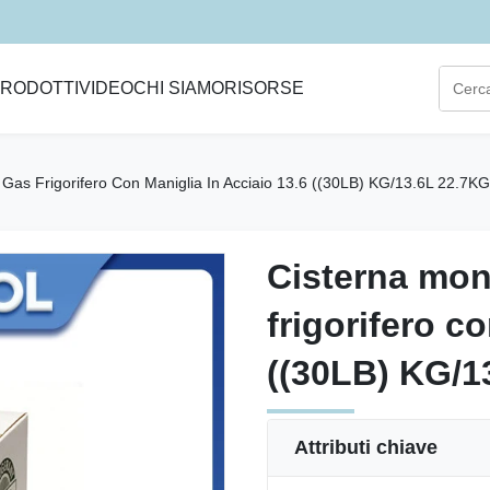
RODOTTI
VIDEO
CHI SIAMO
RISORSE
as Frigorifero Con Maniglia In Acciaio 13.6 ((30LB) KG/13.6L 22.7KG
Cisterna mo
Cisterna mo
frigorifero c
frigorifero c
((30LB) KG/1
((30LB) KG/1
Attributi chiave