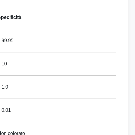
pecificità
 99.95
 10
 1.0
 0.01
on colorato