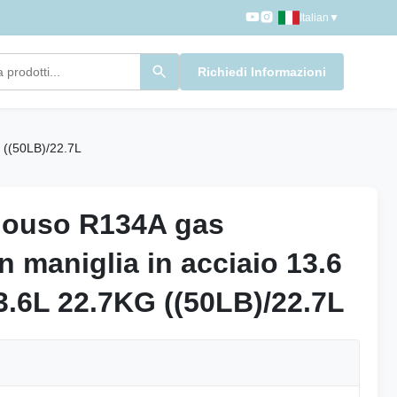
Italian
▼
Richiedi Informazioni
 ((50LB)/22.7L
nouso R134A gas
nouso R134A gas
on maniglia in acciaio 13.6
on maniglia in acciaio 13.6
3.6L 22.7KG ((50LB)/22.7L
3.6L 22.7KG ((50LB)/22.7L