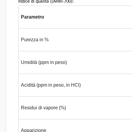
Indice di qualità ((AHRI-700):
Parametro
Purezza in %
Umidità (ppm in peso)
Acidità (ppm in peso, in HCl)
Residui di vapore (%)
Apparizione