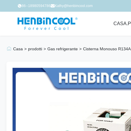
86--18980594786
Kathy@henbincool.com
CASA.
P
Casa
>
prodotti
>
Gas refrigerante
>
Cisterna Monouso R134A G