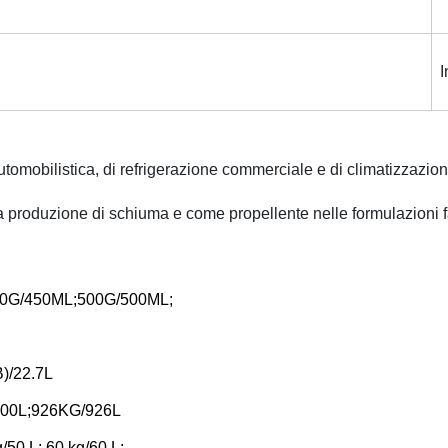
I
omobilistica, di refrigerazione commerciale e di climatizzazione
la produzione di schiuma e come propellente nelle formulazioni 
0G/450ML;500G/500ML;
)/22.7L
/800L;926KG/926L
g/50 L; 60 kg/60 L;