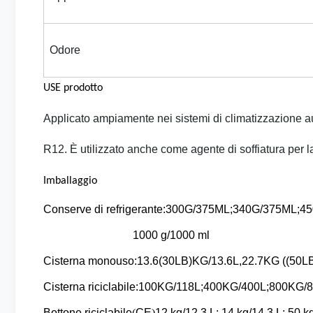
Odore
USE prodotto
Applicato ampiamente nei sistemi di climatizzazione aut
R12. È utilizzato anche come agente di soffiatura per 
Imballaggio
Conserve di refrigerante:
300G/375ML;340G/375ML;45
1000 g/1000 ml
Cisterna monouso:13.6(30LB)KG/13.6L,22.7KG ((50LB
Cisterna riciclabile:100KG/118L;400KG/400L;800KG
Bottone riciclabile
(
CE
)
12 kg/12,3 L; 14 kg/14,3 L; 50 k