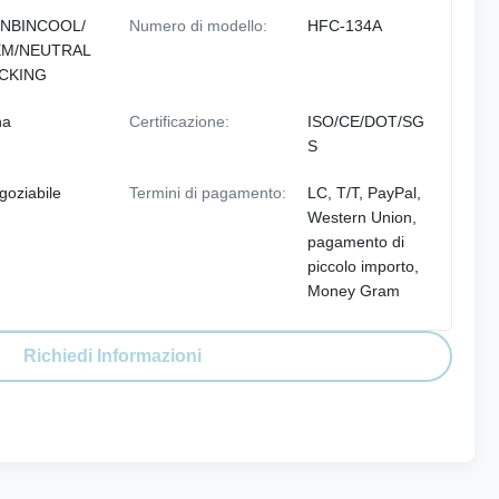
NBINCOOL/
Numero di modello:
HFC-134A
M/NEUTRAL
CKING
na
Certificazione:
ISO/CE/DOT/SG
S
goziabile
Termini di pagamento:
LC, T/T, PayPal,
Western Union,
pagamento di
piccolo importo,
Money Gram
Richiedi Informazioni