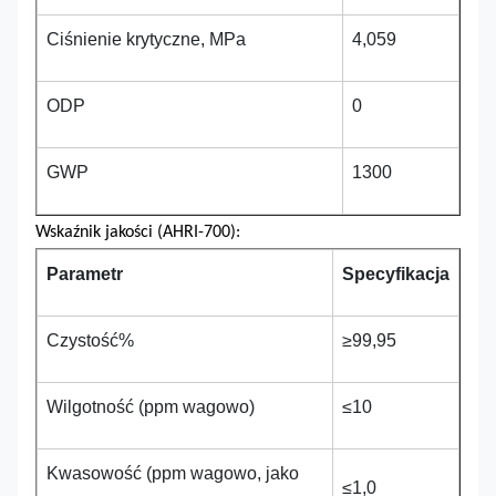
Ciśnienie krytyczne, MPa
4,059
ODP
0
GWP
1300
Wskaźnik jakości (AHRI-700):
Parametr
Specyfikacja
Czystość%
≥99,95
Wilgotność (ppm wagowo)
≤10
Kwasowość (ppm wagowo, jako
≤1,0