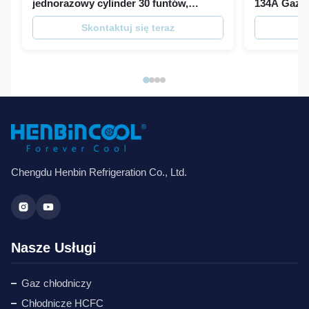
jednorazowy cylinder 30 funtów,
134A Gaz c
czynnik chłodniczy HFC
Skontaktuj się teraz
S
Chengdu Henbin Refrigeration Co., Ltd.
Nasze Usługi
Gaz chłodniczy
Chłodnicze HCFC