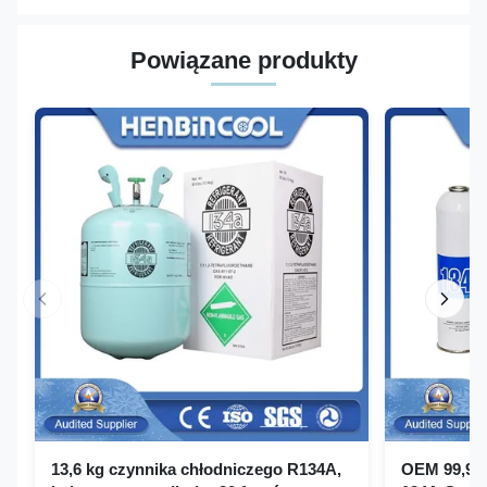
Powiązane produkty
13,6 kg czynnika chłodniczego R134A,
OEM 99,99%