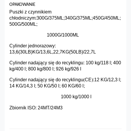
OPAKOWANIE
Puszki z czynnikiem
chłodniczym:
300G/375ML;340G/375ML;450G/450ML;
500G/500ML;
1000G/1000ML
Cylinder jednorazowy:
13,6(30LB)KG/13,6L,22,7KG(50LB)/22,7L
Cylinder nadający się do recyklingu: 100 kg/118 l; 400
kg/400 l; 800 kg/800 l; 926 kg/926 l
Cylinder nadający się do recyklingu
(
CE
)
:12 KG/12,3 l;
14 KG/14,3 l; 50 KG/50 l; 60 KG/60 l;
1000 kg/1000 l
Zbiornik ISO: 24MT/24M3