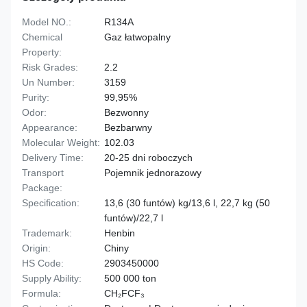
Model NO.:
R134A
Chemical
Gaz łatwopalny
Property:
Risk Grades:
2.2
Un Number:
3159
Purity:
99,95%
Odor:
Bezwonny
Appearance:
Bezbarwny
Molecular Weight:
102.03
Delivery Time:
20-25 dni roboczych
Transport
Pojemnik jednorazowy
Package:
Specification:
13,6 (30 funtów) kg/13,6 l, 22,7 kg (50
funtów)/22,7 l
Trademark:
Henbin
Origin:
Chiny
HS Code:
2903450000
Supply Ability:
500 000 ton
Formula:
CH₂FCF₃