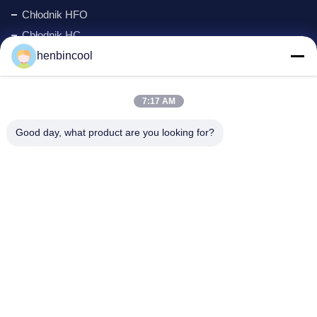
Chłodnik HFO
Chłodnik HC
henbincool
Cyklopentan jako czynnik chłodniczy
Gaz MAPP
środek spieniający
7:17 AM
Produkty fluorowe
Good day, what product are you looking for?
części chłodnicze
New
Adres firmy:
Adres:
Numer 88 North Xingle Road, dzielnica Xindu,
Chengdu, PR China
Telefon:
86--18980594786
E-mail:
Kathy@henbincool.com