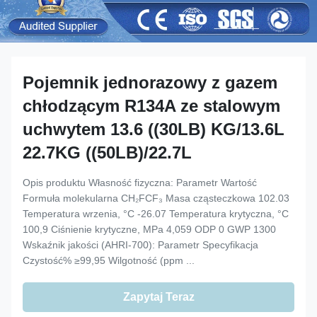
Pojemnik jednorazowy z gazem
chłodzącym R134A ze stalowym
uchwytem 13.6 ((30LB) KG/13.6L
22.7KG ((50LB)/22.7L
Opis produktu Własność fizyczna: Parametr Wartość
Formuła molekularna CH₂FCF₃ Masa cząsteczkowa 102.03
Temperatura wrzenia, °C -26.07 Temperatura krytyczna, °C
100,9 Ciśnienie krytyczne, MPa 4,059 ODP 0 GWP 1300
Wskaźnik jakości (AHRI-700): Parametr Specyfikacja
Czystość% ≥99,95 Wilgotność (ppm ...
Zapytaj Teraz