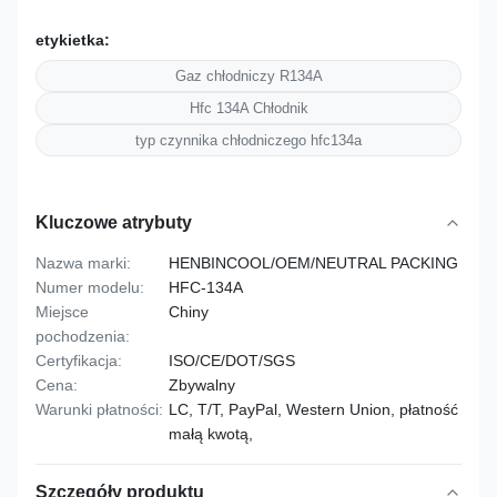
etykietka:
Gaz chłodniczy R134A
Hfc 134A Chłodnik
typ czynnika chłodniczego hfc134a
Kluczowe atrybuty
Nazwa marki:
HENBINCOOL/OEM/NEUTRAL PACKING
Numer modelu:
HFC-134A
Miejsce
Chiny
pochodzenia:
Certyfikacja:
ISO/CE/DOT/SGS
Cena:
Zbywalny
Warunki płatności:
LC, T/T, PayPal, Western Union, płatność
małą kwotą,
Szczegóły produktu