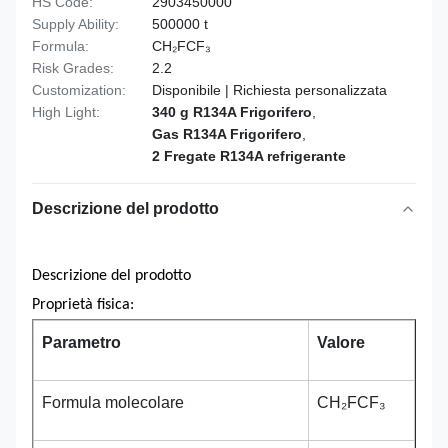
HS Code:
2903450000
Supply Ability:
500000 t
Formula:
CH₂FCF₃
Risk Grades:
2.2
Customization:
Disponibile | Richiesta personalizzata
High Light:
340 g R134A Frigorifero
,
Gas R134A Frigorifero
,
2 Fregate R134A refrigerante
Descrizione del prodotto
Descrizione del prodotto
Proprietà fisica:
Parametro
Valore
Formula molecolare
CH₂FCF₃