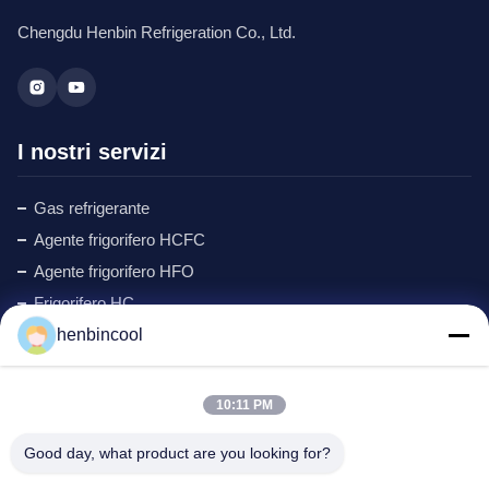
Chengdu Henbin Refrigeration Co., Ltd.
I nostri servizi
Gas refrigerante
Agente frigorifero HCFC
Agente frigorifero HFO
Frigorifero HC
henbincool
Ciclopentano refrigerante
Gas MAPP
Agente schiumogeno
10:11 PM
Prodotti a base di fluoro
Good day, what product are you looking for?
parti di refrigerazione