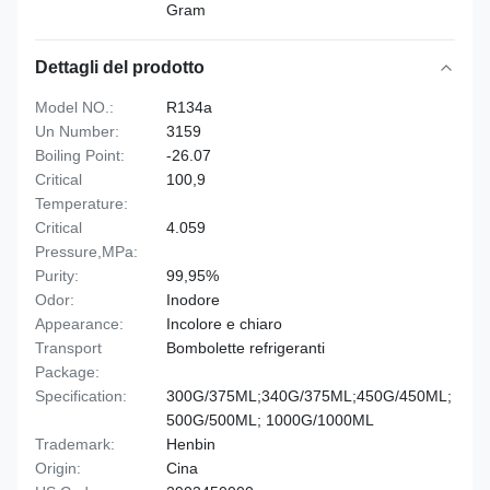
Gram
Dettagli del prodotto
Model NO.:
R134a
Un Number:
3159
Boiling Point:
-26.07
Critical
100,9
Temperature:
Critical
4.059
Pressure,MPa:
Purity:
99,95%
Odor:
Inodore
Appearance:
Incolore e chiaro
Transport
Bombolette refrigeranti
Package:
Specification:
300G/375ML;340G/375ML;450G/450ML;
500G/500ML; 1000G/1000ML
Trademark:
Henbin
Origin:
Cina