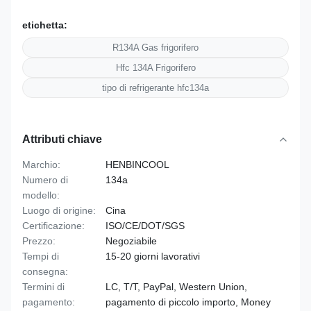
etichetta:
R134A Gas frigorifero
Hfc 134A Frigorifero
tipo di refrigerante hfc134a
Attributi chiave
Marchio:
HENBINCOOL
Numero di
134a
modello:
Luogo di origine:
Cina
Certificazione:
ISO/CE/DOT/SGS
Prezzo:
Negoziabile
Tempi di
15-20 giorni lavorativi
consegna:
Termini di
LC, T/T, PayPal, Western Union,
pagamento:
pagamento di piccolo importo, Money