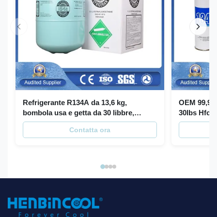
Refrigerante R134A da 13,6 kg,
OEM 99,99%
bombola usa e getta da 30 libbre,
30lbs Hfc 1
refrigerante HFC
Contatta ora