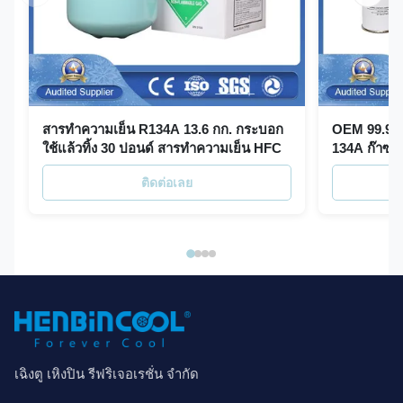
สารทำความเย็น R134A 13.6 กก. กระบอก
OEM 99.99%
ใช้แล้วทิ้ง 30 ปอนด์ สารทำความเย็น HFC
134A ก๊าซเย
ติดต่อเลย
เฉิงตู เหิงปิน รีฟริเจอเรชั่น จำกัด