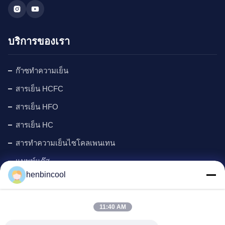
บริการของเรา
ก๊าซทำความเย็น
สารเย็น HCFC
สารเย็น HFO
สารเย็น HC
สารทำความเย็นไซโคลเพนเทน
แมพพ์แก๊ส
henbincool
ตัวแทนฟอง
ผลิตภัณฑ์ฟลูออรีน
11:40 AM
ชิ้นส่วนเครื่องทำความเย็น