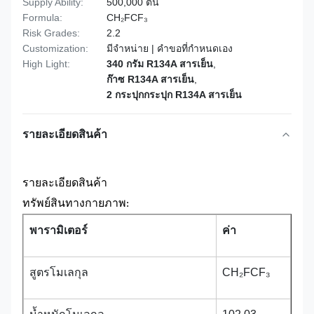
Supply Ability:
500,000 ตัน
Formula:
CH₂FCF₃
Risk Grades:
2.2
Customization:
มีจำหน่าย | คำขอที่กำหนดเอง
High Light:
340 กรัม R134A สารเย็น
,
ก๊าซ R134A สารเย็น
,
2 กระปุกกระปุก R134A สารเย็น
รายละเอียดสินค้า
รายละเอียดสินค้า
ทรัพย์สินทางกายภาพ:
พารามิเตอร์
ค่า
สูตรโมเลกุล
CH₂FCF₃