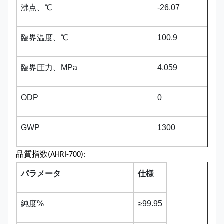
沸点、℃
-26.07
臨界温度、℃
100.9
臨界圧力、MPa
4.059
ODP
0
GWP
1300
品質指数(AHRI-700):
パラメータ
仕様
純度%
≥99.95