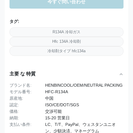
今すぐ問い合わせ
タグ:
R134A 冷却ガス
Hfc 134A 冷却剤
冷却剤タイプ hfc134a
主要 な 特質
ブランド名:
HENBINCOOL/OEM/NEUTRAL PACKING
モデル番号:
HFC-R134A
原産地:
中国
認定:
ISO/CE/DOT/SGS
価格:
交渉可能
納期:
15-20 営業日
支払い条件:
LC、T/T、PayPal、ウェスタンユニオ
ン、少額決済、マネーグラム