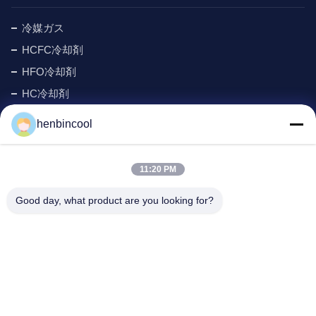
冷媒ガス
HCFC冷却剤
HFO冷却剤
HC冷却剤
サイクロペンタン 冷却剤
henbincool
MAPPガス
泡立つ代理店
11:20 PM
フッ素製品
Good day, what product are you looking for?
冷凍部品
New
会社の住所:
アドレス:
チェンデュー市新宿区北新宿路88号