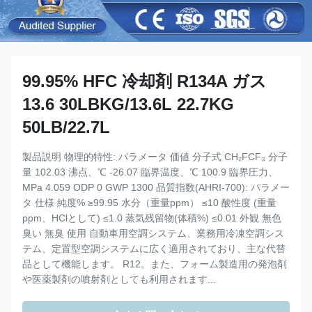
99.95% HFC 冷却剤 R134A ガス
13.6 30LBKG/13.6L 22.7KG
50LB/22.7L
製品説明 物理的特性: パラメータ 価値 分子式 CH₂FCF₃ 分子
量 102.03 沸点、℃ -26.07 臨界温度、℃ 100.9 臨界圧力、
MPa 4.059 ODP 0 GWP 1300 品質指数(AHRI-700): パラメー
タ 仕様 純度% ≥99.95 水分（重量ppm） ≤10 酸性度 (重量
ppm、HClとして) ≤1.0 蒸気残留物(体積%) ≤0.01 外観 無色
臭い 無臭 使用 自動車用空調システム、業務用冷凍空調シス
テム、定置型空調システムに広く適用されており、主な代替
品として機能します。 R12。また、フォーム製造用の発泡剤
や医薬製剤の噴射剤としても利用されます...