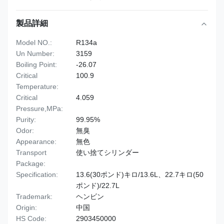
製品詳細
Model NO.:
R134a
Un Number:
3159
Boiling Point:
-26.07
Critical
100.9
Temperature:
Critical
4.059
Pressure,MPa:
Purity:
99.95%
Odor:
無臭
Appearance:
無色
Transport
使い捨てシリンダー
Package:
Specification:
13.6(30ポンド)キロ/13.6L、22.7キロ(50
ポンド)/22.7L
Trademark:
ヘンビン
Origin:
中国
HS Code:
2903450000