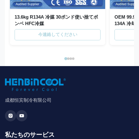
13.6kg R134A 冷媒 30ポンド使い捨てボ
OEM 99.99
ンベ HFC冷媒
134A 冷却
今連絡してください
成都恒宾制冷有限公司
私たちのサービス