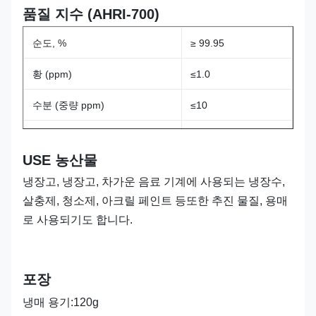
품질 지수 (AHRI-700)
액체 특화 열, 30oC,
1.78
순도, %
≥ 99.95
[KJ/(kg·oC]
황 (ppm)
≤1.0
ODP
0
수분 (중량 ppm)
≤10
GWP
3
산성 (ppm 중량,HCL로)
≤1.0
USE 농산물
증기 잔류물 (용량 %)
≤0.01
냉장고, 냉장고, 차가운 음료 기계에 사용되는 냉장수,
외모
무색
살충제, 청소제, 아크릴 페인트 등
또한 추진 물질, 용매
로 사용되기도 합니다.
냄새
냄새 없는 것
포장
냉매 용기:120g