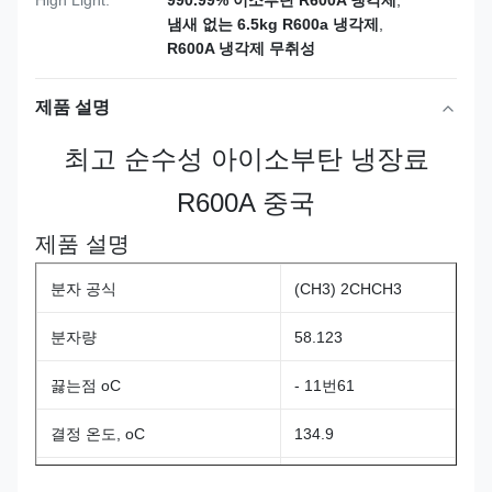
High Light:
990.99% 이소부탄 R600A 냉각제
,
냄새 없는 6.5kg R600a 냉각제
,
R600A 냉각제 무취성
제품 설명
최고 순수성 아이소부탄 냉장료
R600A 중국
제품 설명
분자 공식
(CH3) 2CHCH3
분자량
58.123
끓는점 oC
- 11번61
결정 온도, oC
134.9
3.648
결정적 압력, Mpa