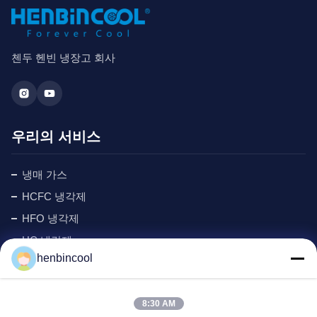
첸두 헨빈 냉장고 회사
우리의 서비스
냉매 가스
HCFC 냉각제
HFO 냉각제
HC 냉각제
henbincool
사이클로펜탄 냉매
관찰 구간 가스
8:30 AM
포밍제