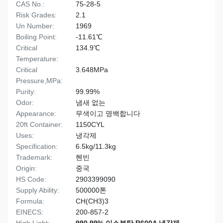
CAS No.:
75-28-5
Risk Grades:
2.1
Un Number:
1969
Boiling Point:
-11.61℃
Critical
134.9℃
Temperature:
Critical
3.648MPa
Pressure,MPa:
Purity:
99.99%
Odor:
냄새 없는
Appearance:
무색이고 명백합니다
20ft Container:
1150CYL
Uses:
냉각제
Specification:
6.5kg/11.3kg
Trademark:
헨빈
Origin:
중국
HS Code:
2903399090
Supply Ability:
500000톤
Formula:
CH(CH3)3
EINECS:
200-857-2