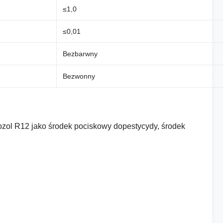
≤1,0
≤0,01
Bezbarwny
Bezwonny
ozol R12 jako środek pociskowy do
pestycydy, środek