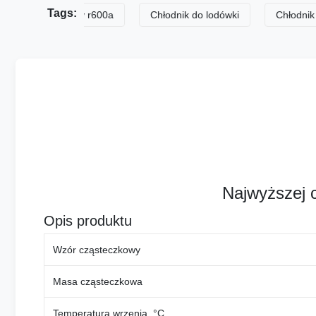
Tags:
z chłodniczy r600a
Chłodnik do lodówki
Chłodnik r600a
Najwyższej 
Opis produktu
Wzór cząsteczkowy
Masa cząsteczkowa
Temperatura wrzenia, °C