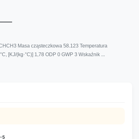
)2CHCH3 Masa cząsteczkowa 58.123 Temperatura
0°C, [KJ/(kg·°C)] 1,78 ODP 0 GWP 3 Wskaźnik ...
-5