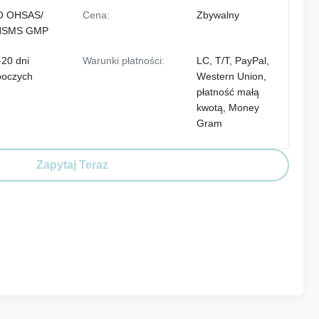
O OHSAS/
Cena:
Zbywalny
HSMS GMP
-20 dni
Warunki płatności:
LC, T/T, PayPal,
boczych
Western Union,
płatność małą
kwotą, Money
Gram
Zapytaj Teraz