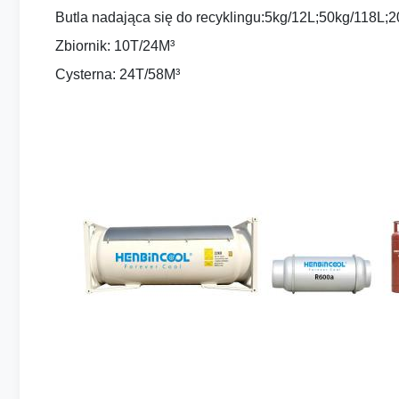
Butla nadająca się do recyklingu:5kg/12L;50kg/118L
Zbiornik: 10T/24M³
Cysterna: 24T/58
M³