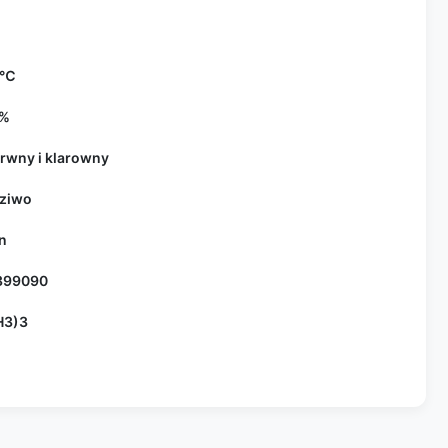
 ℃
9%
rwny i klarowny
ziwo
n
399090
H3)3