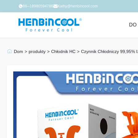
86--18980594786
Kathy@henbincool.com
DO
Dom
>
produkty
>
Chłodnik HC
>
Czynnik Chłodniczy 99,95% 