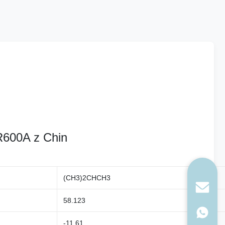
R600A z Chin
(CH3)2CHCH3
58.123
-11.61