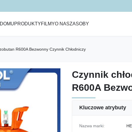
 DOMU
PRODUKTY
FILMY
O NAS
ZASOBY
Izobutan R600A Bezwonny Czynnik Chłodniczy
Czynnik chło
Czynnik chło
R600A Bezwo
R600A Bezwo
Kluczowe atrybuty
Nazwa marki:
HE