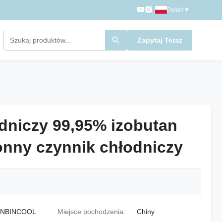
Polish
▼
Zapytaj Teraz
dniczy 99,95% izobutan
dniczy 99,95% izobutan
nny czynnik chłodniczy
nny czynnik chłodniczy
NBINCOOL
Miejsce pochodzenia:
Chiny