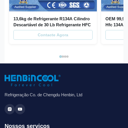
13,6kg de Refrigerante R134A Cilindro
OEM 99,99%
Descartável de 30 Lb Refrigerante HFC
Hfc 134A G
Contacte Agora
Refrigeração Co. de Chengdu Henbin, Ltd
Nossos serviços