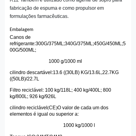
fabricação de espuma e como propulsor em
formulações farmacêuticas.
Embalagem
Canos de
refrigerante:
300G/375ML;340G/375ML;450G/450ML;5
00G/500ML;
1000 g/1000 ml
cilindro descartável
:
13.6 ((30LB) KG/13.6L,22.7KG
((50LB)/22.7L
Filtro reciclável: 100 kg/118L; 400 kg/400L; 800
kg/800L; 926 kg/926L
cilindro reciclável
(
CE
)
O valor de cada um dos
elementos é igual ou superior a:
1000 kg/1000 l