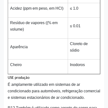
Acidez (ppm em peso, em HCl)
≤ 1.0
Resíduo de vapores ((% em
≤ 0.01
volume)
Cloreto de
Aparência
sódio
Cheiro
Inodoros
USE produção
É amplamente utilizado em sistemas de ar
condicionado para automóveis, refrigeração comercial
e sistemas estacionários de ar condicionado.
R12 Também é utilizado como agente de sopro para