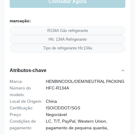
Consultar Agora
marcação:
R134A Gás refrigerante
Hfc 134A Refrigerante
Tipo de refrigerante hfc134a
Atributos-chave
Marca:
HENBINCOOL/OEM/NEUTRAL PACKING
Número do
HFC-R134A
modelo:
Local de Origem:
China
Certificação:
ISO/CE/DOT/SGS
Preço:
Negociável
Condições de
LC, T/T, PayPal, Western Union,
pagamento:
pagamento de pequena quantia,