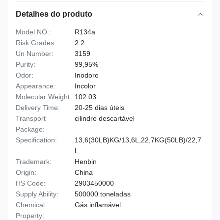
Detalhes do produto
Model NO.:
R134a
Risk Grades:
2.2
Un Number:
3159
Purity:
99,95%
Odor:
Inodoro
Appearance:
Incolor
Molecular Weight:
102.03
Delivery Time:
20-25 dias úteis
Transport
cilindro descartável
Package:
Specification:
13,6(30LB)KG/13,6L,22,7KG(50LB)/22,7
L
Trademark:
Henbin
Origin:
China
HS Code:
2903450000
Supply Ability:
500000 toneladas
Chemical
Gás inflamável
Property: