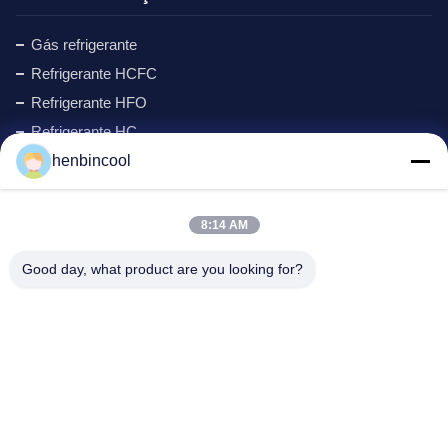
Gás refrigerante
Refrigerante HCFC
Refrigerante HFO
Refrigerante HC
henbincool
Ciclopentano refrigerante
Gás MAPP
Agente de formação de espuma
8:14 AM
Produtos de Flúor
Good day, what product are you looking for?
peças de refrigeração
New
Endereço da empresa
Endereço:
No.88 North Xingle Road, distrito de Xindu,
Chengdu, PR China