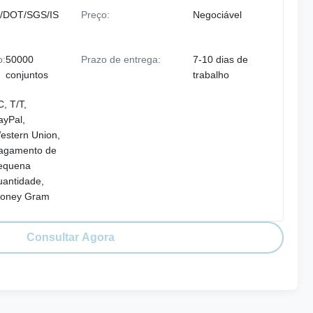
/DOT/SGS/IS
Preço:
Negociável
o:
50000
Prazo de entrega:
7-10 dias de
conjuntos
trabalho
C, T/T,
ayPal,
estern Union,
agamento de
equena
uantidade,
oney Gram
Consultar Agora