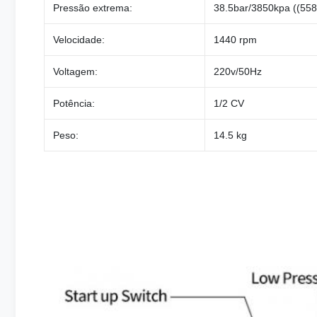
Pressão extrema:
38.5bar/3850kpa ((558
Velocidade:
1440 rpm
Voltagem:
220v/50Hz
Potência:
1/2 CV
Peso:
14.5 kg