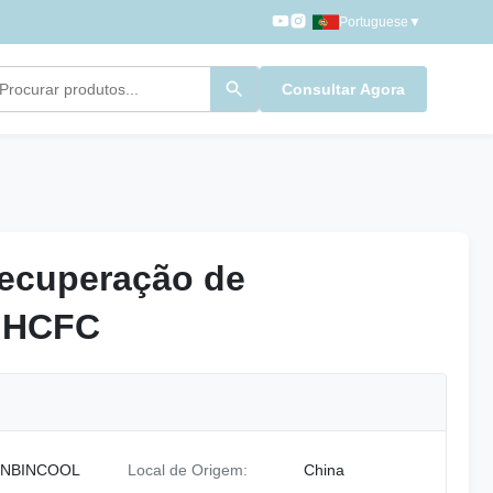
Portuguese
▼
Consultar Agora
recuperação de
recuperação de
s HCFC
s HCFC
NBINCOOL
Local de Origem:
China