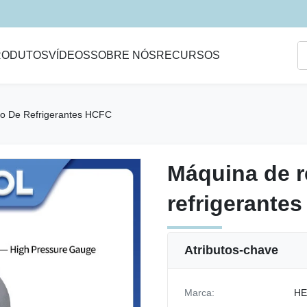
RODUTOS
VÍDEOS
SOBRE NÓS
RECURSOS
o De Refrigerantes HCFC
Máquina de 
Máquina de 
refrigerante
refrigerante
Atributos-chave
Marca:
HE