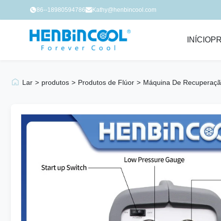
86--18980594786
Kathy@henbincool.com
INÍCIO
P
Lar
>
produtos
>
Produtos de Flúor
>
Máquina De Recuperaçã