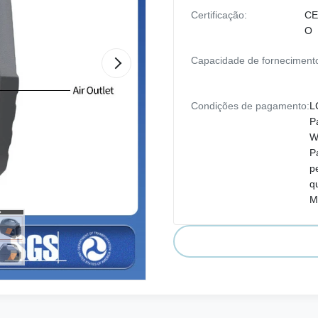
Certificação:
CE
O
Capacidade de forneciment
Condições de pagamento:
L
P
W
P
p
q
M