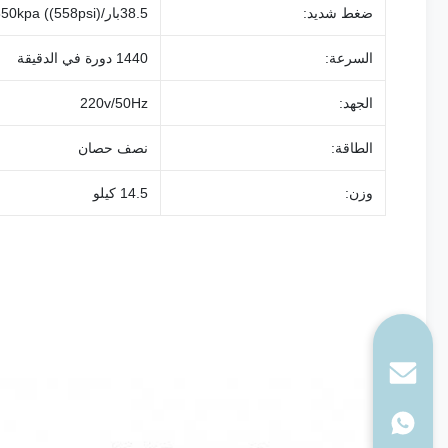
ضغط شديد:
38.5بار/3850kpa ((558psi)
السرعة:
1440 دورة في الدقيقة
الجهد:
220v/50Hz
الطاقة:
نصف حصان
وزن:
14.5 كيلو