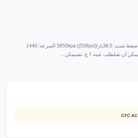
آلة استرداد المواد التبريدية HFC.CFC،HCFC مع CE وصف المنتج: اسم المنتج: آلة استرداد المواد الباردة الطراز: HBS-12L-2 ضغط شديد: 38.5بار/3850kpa ((558psi) السرعة: 1440