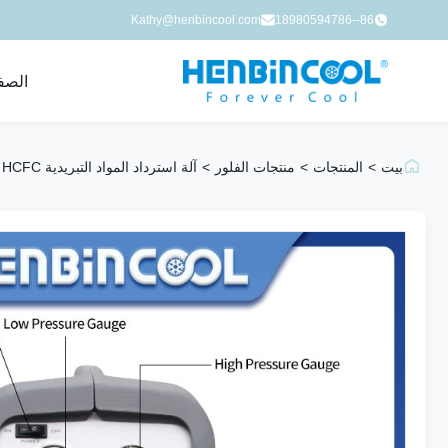
Kathy@henbincool.com
86--18980594786
الصف
بيت
>
المنتجات
>
منتجات الفلور
>
آلة استرداد المواد التبريدية HFC CFC HCFC وحدة استرداد التيار المتردد