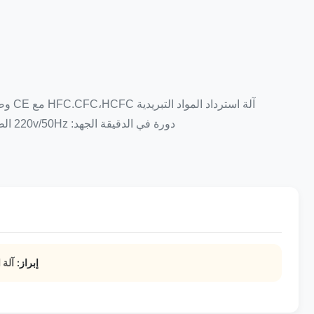
دورة في الدقيقة الجهد: 220v/50Hz الطاقة: نصف حصان وزن: 14.5 كيلو الأسئلة الشائعة الربع الأول.إذا كنت يمكن أن تقبلطلب عينة ؟ ج: نعميمكن...
إبراز:
آلة ا