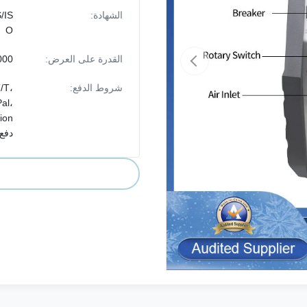
الشهادة:
/IS
O
القدرة على العرض:
50000 م
شروط الدفع:
/T،
al،
دفع 