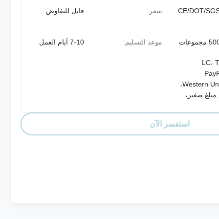
CE/DOT/SGS
سعر:
قابل للتفاوض
جموعات
موعد التسليم:
7-10 أيام العمل
LC، T
PayP
Western Union،
مبلغ صغير،
استفسر الآن