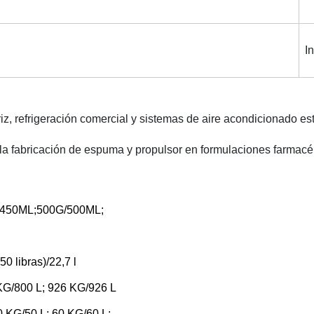
I
, refrigeración comercial y sistemas de aire acondicionado est
a fabricación de espuma y propulsor en formulaciones farmacé
450ML;500G/500ML;
50 libras)/22,7 l
 KG/800 L; 926 KG/926 L
0 KG/50 L; 60 KG/60 L;