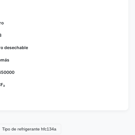
ro
3
dro desechable
emás
450000
F₃
de refrigerante hfc134a