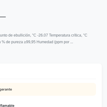
o de ebullición, °C -26.07 Temperatura crítica, °C
n % de pureza ≥99,95 Humedad (ppm por ...
igerante
nflamable