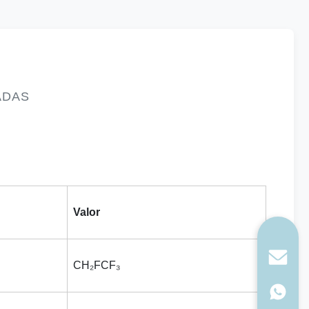
ADAS
Valor
CH₂FCF₃