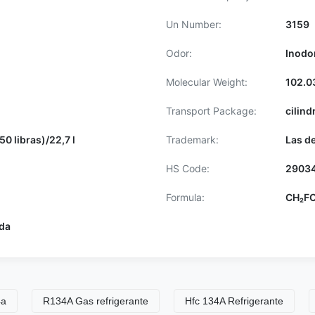
Un Number:
3159
Odor:
Inodo
Molecular Weight:
102.0
Transport Package:
cilin
(50 libras)/22,7 l
Trademark:
Las d
HS Code:
2903
Formula:
CH₂FC
ada
R134A Gas refrigerante
Hfc 134A Refrigerante
Tipo 