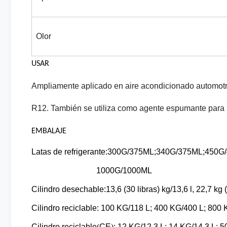
Olor
USAR
Ampliamente aplicado en aire acondicionado automotriz
R12. También se utiliza como agente espumante para l
EMBALAJE
Latas de refrigerante:
300G/375ML;340G/375ML;450G/
1000G/1000ML
Cilindro desechable
:
13,6 (30 libras) kg/13,6 l, 22,7 kg (
Cilindro reciclable: 100 KG/118 L; 400 KG/400 L; 800
Cilindro reciclable
(
CE
)
: 12 KG/12,3 L; 14 KG/14,3 L; 5