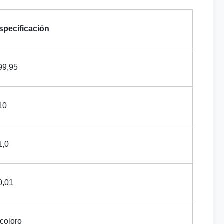
specificación
99,95
10
1,0
0,01
ncoloro