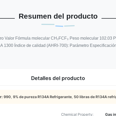
Resumen del producto
tro Valor Fórmula molecular CH₂FCF₃ Peso molecular 102.03 Punt
CA 1300 Índice de calidad (AHRI-700): Parámetro Especificació
Detalles del producto
r:
990
,
9% de pureza R134A Refrigerante
,
50 libras de R134A refr
Chemical Property:
Gas i