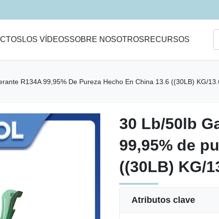
CTOS
LOS VÍDEOS
SOBRE NOSOTROS
RECURSOS
gerante R134A 99,95% De Pureza Hecho En China 13.6 ((30LB) KG/13.
30 Lb/50lb G
30 Lb/50lb G
99,95% de pu
99,95% de pu
((30LB) KG/1
((30LB) KG/1
Atributos clave