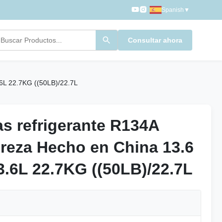
Spanish
▼
Consultar ahora
6L 22.7KG ((50LB)/22.7L
as refrigerante R134A
as refrigerante R134A
reza Hecho en China 13.6
reza Hecho en China 13.6
3.6L 22.7KG ((50LB)/22.7L
3.6L 22.7KG ((50LB)/22.7L