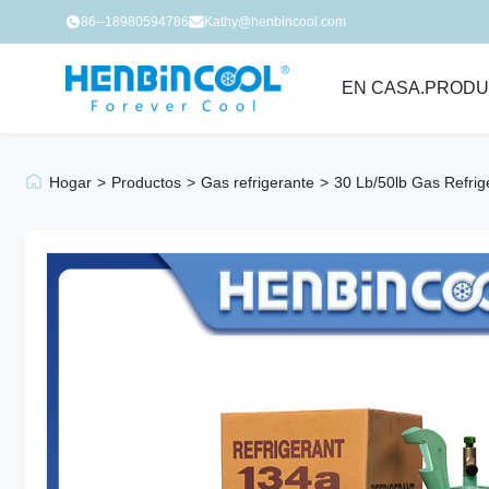
86--18980594786
Kathy@henbincool.com
EN CASA.
PRODU
Hogar
>
Productos
>
Gas refrigerante
>
30 Lb/50lb Gas Refri