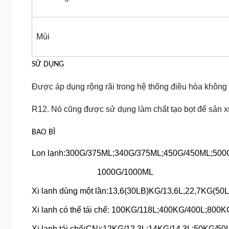
Mùi
SỬ DỤNG
Được áp dụng rộng rãi trong hệ thống điều hòa không k
R12. Nó cũng được sử dụng làm chất tạo bọt để sản x
BAO BÌ
Lon lạnh:
300G/375ML;340G/375ML;450G/450ML;500
1000G/1000ML
Xi lanh dùng một lần
:
13,6(30LB)KG/13,6L,22,7KG(50L
Xi lanh có thể tái chế: 100KG/118L;400KG/400L;800
Xi lanh tái chế
(
CN
)
:12KG/12.3L;14KG/14.3L;50KG/50