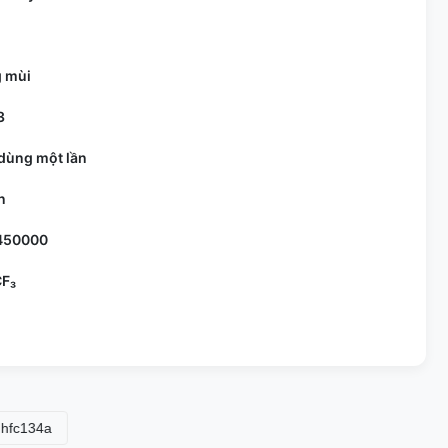
 mùi
3
dùng một lần
n
450000
F₃
4a