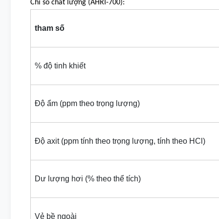
Chỉ số chất lượng (AHRI-700):
tham số
% độ tinh khiết
Độ ẩm (ppm theo trọng lượng)
Độ axit (ppm tính theo trọng lượng, tính theo HCl)
Dư lượng hơi (% theo thể tích)
Vẻ bề ngoài