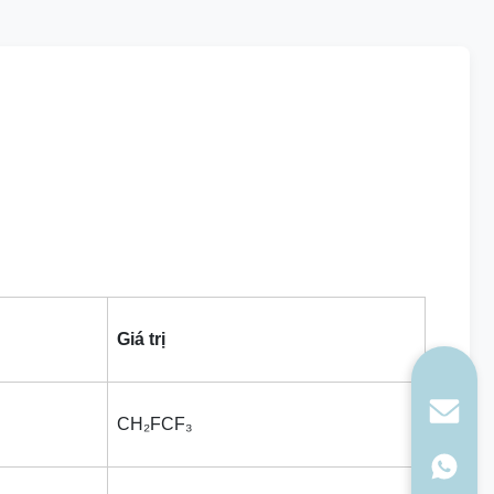
Giá trị
CH₂FCF₃