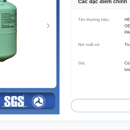
Các đặc điểm chính
Tên thương hiệu:
HE
OE
PA
Nơi xuất xứ:
Tr
Giá:
Có
lư