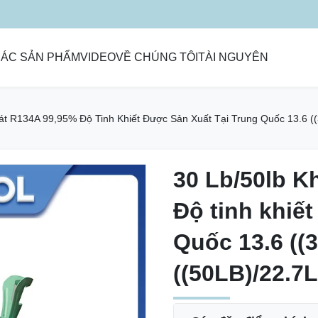
ÁC SẢN PHẨM
VIDEO
VỀ CHÚNG TÔI
TÀI NGUYÊN
át R134A 99,95% Độ Tinh Khiết Được Sản Xuất Tại Trung Quốc 13.6 (
30 Lb/50lb K
30 Lb/50lb K
Độ tinh khiết
Độ tinh khiết
Quốc 13.6 ((
Quốc 13.6 ((
((50LB)/22.7L
((50LB)/22.7L