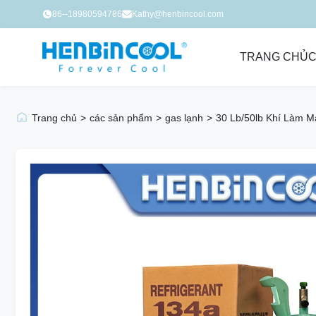
86--18980594786
Kathy@henbincool.com
TRANG CHỦ
C
Trang chủ
>
các sản phẩm
>
gas lạnh
>
30 Lb/50lb Khí Làm M