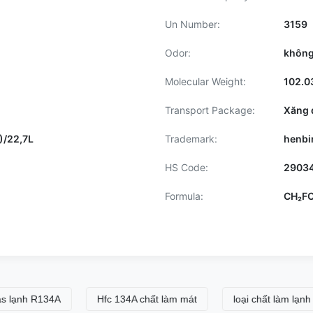
Un Number:
3159
Odor:
không
Molecular Weight:
102.0
Transport Package:
Xăng 
)/22,7L
Trademark:
henbi
HS Code:
2903
Formula:
CH₂FC
h R134A
Hfc 134A chất làm mát
loại chất làm lạnh hfc13