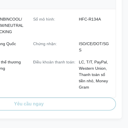
NBINCOOL/
Số mô hình:
HFC-R134A
M/NEUTRAL
CKING
ung Quốc
Chứng nhận:
ISO/CE/DOT/SG
S
 thể thương
Điều khoản thanh toán:
LC, T/T, PayPal,
ợng
Western Union,
Thanh toán số
tiền nhỏ, Money
Gram
Yêu cầu ngay