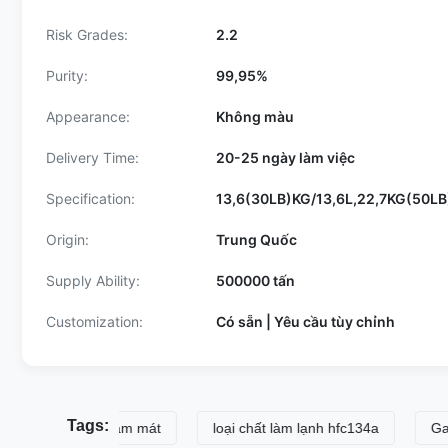
Risk Grades:
2.2
Purity:
99,95%
Appearance:
Không màu
Delivery Time:
20-25 ngày làm việc
Specification:
13,6(30LB)KG/13,6L,22,7KG(50LB
Origin:
Trung Quốc
Supply Ability:
500000 tấn
Customization:
Có sẵn | Yêu cầu tùy chỉnh
Tags:
 134A chất làm mát
loại chất làm lạnh hfc134a
Gas lạn