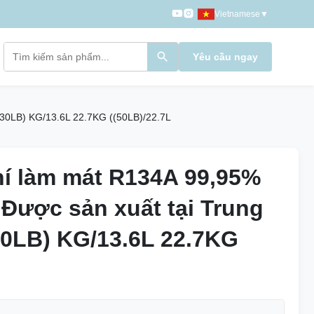
Vietnamese
▼
Yêu cầu ngay
(30LB) KG/13.6L 22.7KG ((50LB)/22.7L
hí làm mát R134A 99,95%
hí làm mát R134A 99,95%
 Được sản xuất tại Trung
 Được sản xuất tại Trung
30LB) KG/13.6L 22.7KG
30LB) KG/13.6L 22.7KG