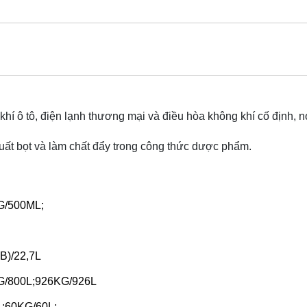
hí ô tô, điện lạnh thương mại và điều hòa không khí cố định, nó
uất bọt và làm chất đẩy trong công thức dược phẩm.
G/500ML;
B)/22,7L
KG/800L;926KG/926L
L;60KG/60L;