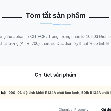
Tóm tắt sản phẩm
Công thức phân tử CH₂FCF₃ Trọng lượng phân tử 102.03 Điểm sôi
t lượng (AHRI-700): tham số Đặc điểm kỹ thuật % độ tinh khiế
Chi tiết sản phẩm
 bật:
990
,
9% độ tinh khiết R134A chất làm lạnh
,
50lb R134A chất 
Chemical Property:
Khí d