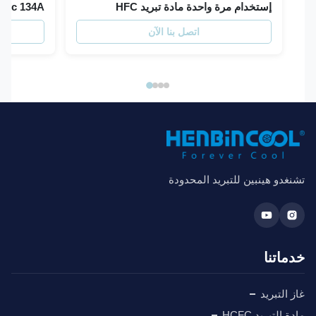
إستخدام مرة واحدة مادة تبريد HFC
Hfc 134A غاز التبريد
اتصل بنا الآن
غدو هينبين للتبريد المحدودة
ماتنا
 التبريد
 التبريد HCFC