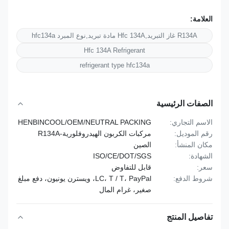
العلامة:
R134A غاز التبريد,Hfc 134A مادة تبريد,نوع المبرد hfc134a
Hfc 134A Refrigerant
refrigerant type hfc134a
الصفات الرئيسية
الاسم التجاري:
HENBINCOOL/OEM/NEUTRAL PACKING
رقم الموديل:
مركبات الكربون الهيدروفلورية-R134A
مكان المنشأ:
الصين
الشهادة:
ISO/CE/DOT/SGS
سعر:
قابل للتفاوض
شروط الدفع:
LC، T / T، PayPal، ويسترن يونيون، دفع مبلغ
صغير، غرام المال
تفاصيل المنتج