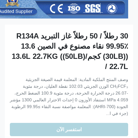
30 رطلاً / 50 رطلاً غاز التبريد R134A
99.95٪ نقاء مصنوع في الصين 13.6
((30LB) كجم/13.6L 22.7KG ((50LB)
/ 22.7L
وصف المنتج الملكية المادية: المعلمة قيمة الصيغة الجزيئية
CH₂FCF₃ الوزن الجزيئي 102.03 نقطة الغليان، درجة مئوية
-26.07 درجة الحرارة الحرجة، درجة مئوية 100.9 الضغط الحرج،
MPa 4.059 استنفاد الأوزون 0 إحداث الاحترار العالمي 1300 مؤشر
الجودة (AHRI-700): المعلمة مواصفة نسبة النقاء ≥99.95 الرطوبة
(جزء في ا...
استفسر الآن