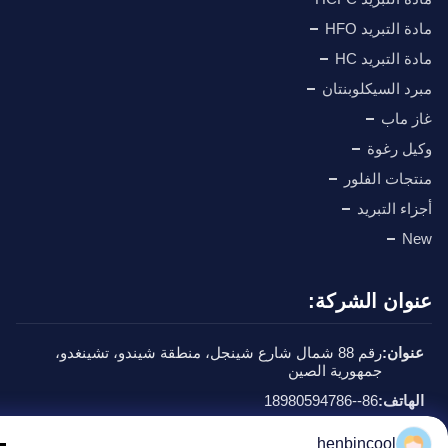
 التبريد HFO
 التبريد HC
د السيكلوبنتان
 ماب
ل رغوة
جات الفلور
اء التبريد
N
وان الشركة:
وان:
رقم 88 شمال شارع شينجل، منطقة شيندو، تشينغدو،
جمهورية الصين
هاتف:
86--18980594786
يد إلكتروني:
Kathy@henbincool.com
henbincool