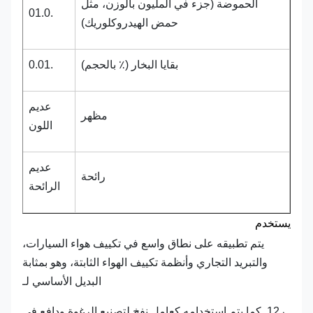
الحموضة (جزء في المليون بالوزن، مثل
.01.0
حمض الهيدروكلوريك)
بقايا البخار (٪ بالحجم)
.0.01
عديم
مظهر
اللون
عديم
رائحة
الرائحة
يستخدم
يتم تطبيقه على نطاق واسع في تكييف هواء السيارات،
والتبريد التجاري وأنظمة تكييف الهواء الثابتة، وهو بمثابة
البديل الأساسي لـ
ر12. كما يتم استخدامه كعامل نفخ لتصنيع الرغوة ودافع في