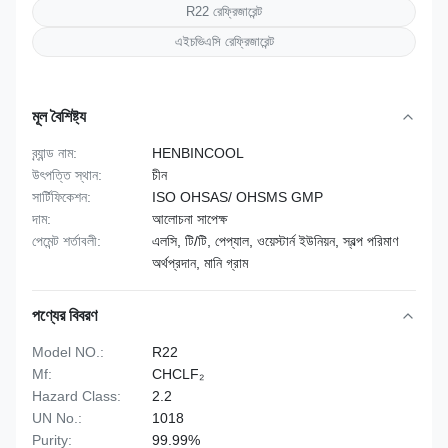
R22 রেফ্রিজারেন্ট
এইচভিএসি রেফ্রিজারেন্ট
মূল বৈশিষ্ট্য
ব্র্যান্ড নাম:
HENBINCOOL
উৎপত্তি স্থান:
চীন
সার্টিফিকেশন:
ISO OHSAS/ OHSMS GMP
দাম:
আলোচনা সাপেক্ষ
পেমেন্ট শর্তাবলী:
এলসি, টি/টি, পেপ্যাল, ওয়েস্টার্ন ইউনিয়ন, স্বল্প পরিমাণ
অর্থপ্রদান, মানি গ্রাম
পণ্যের বিবরণ
Model NO.:
R22
Mf:
CHCLF₂
Hazard Class:
2.2
UN No.:
1018
Purity:
99.99%