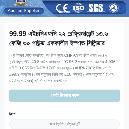
99.99 এইচসিএফসি ২২ রেফ্রিজারেন্ট ১৩.৬
কেজি ৩০ পাউন্ড এককালীন ইস্পাত সিলিন্ডার
পণ্য বিবরণ ভৌত সম্পত্তি: আণবিক সূত্র CHF₂Cl আণবিক ওজন ৮৬.৪৭
স্ফুটনাঙ্ক, ºC -40.8 জটিল তাপমাত্রা, ºC 96.2 গুরুতর চাপ, এমপিএ 4.936
ওডিপি 0.055 জিডব্লিউপি 1700 গুণমান সূচক (AHRI-700): বিশুদ্ধতা %
≥99.9 আর্দ্রতা (ওজন অনুসারে পিপিএম) ≤10 অম্লতা (ওজন অনুসারে পিপিএম,
এইচসিএল হিসাবে) ≤1.0 বাষ্পের অবশিষ্টাংশ ...
এখনই জিজ্ঞাসা করুন
ট্যাগ:
দ্রুত ফ্রিজিং রেফ্রিজারেন্ট