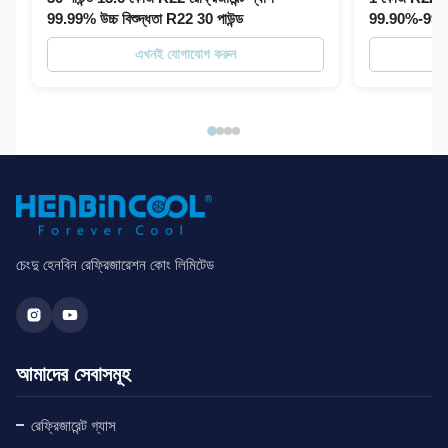
99.99% উচ্চ বিশুদ্ধতা R22 30 পাউন্ড
99.90%-99.97
এখনই যোগাযোগ করুন
চেংদু হেনবিন রেফ্রিজারেশন কোং লিমিটেড
আমাদের সেবাসমূহ
রেফ্রিজারেন্ট গ্যাস