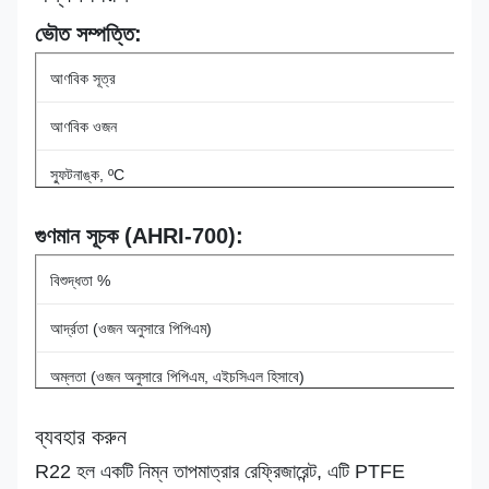
ভৌত সম্পত্তি:
আণবিক সূত্র
আণবিক ওজন
স্ফুটনাঙ্ক, ºC
জটিল তাপমাত্রা, ºC
গুণমান সূচক (AHRI-700):
গুরুতর চাপ, এমপিএ
বিশুদ্ধতা %
ওডিপি
আর্দ্রতা (ওজন অনুসারে পিপিএম)
জিডব্লিউপি
অম্লতা (ওজন অনুসারে পিপিএম, এইচসিএল হিসাবে)
বাষ্পের অবশিষ্টাংশ (ভলিউম অনুসারে%)
ব্যবহার করুন
R22 হল একটি নিম্ন তাপমাত্রার রেফ্রিজারেন্ট, এটি PTFE
চেহারা