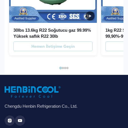
30lbs 13.6kg R22 Soğutucu gaz 99.99%
1kg R22 So
Yüksek saflık R22 30lb
99,90%-99,
Hemen İletişime Geçin
He
Chengdu Henbin Refrigeration Co., Ltd.