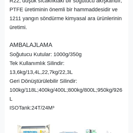
R22, düşük sıcaklıktaki bir soğutucu akışkandır,
Dış görünüş
PTFE üretiminin önemli bir hammaddesidir ve
Koku
1211 yangın söndürme kimyasal ara ürünlerinin
üretimi.
AMBALAJLAMA
Soğutucu Kutular: 1000g/350g
Tek Kullanımlık Silindir:
13,6kg/13,4L,22,7kg/22,3L
Geri Dönüştürülebilir Silindir:
100kg/118L;400kg/400L;800kg/800L;950kg/926
L
ISOTank:24T/24M³