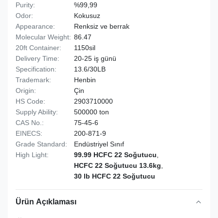
Purity:
%99,99
Odor:
Kokusuz
Appearance:
Renksiz ve berrak
Molecular Weight:
86.47
20ft Container:
1150sil
Delivery Time:
20-25 iş günü
Specification:
13.6/30LB
Trademark:
Henbin
Origin:
Çin
HS Code:
2903710000
Supply Ability:
500000 ton
CAS No.:
75-45-6
EINECS:
200-871-9
Grade Standard:
Endüstriyel Sınıf
High Light:
99.99 HCFC 22 Soğutucu
,
HCFC 22 Soğutucu 13.6kg
,
30 lb HCFC 22 Soğutucu
Ürün Açıklaması