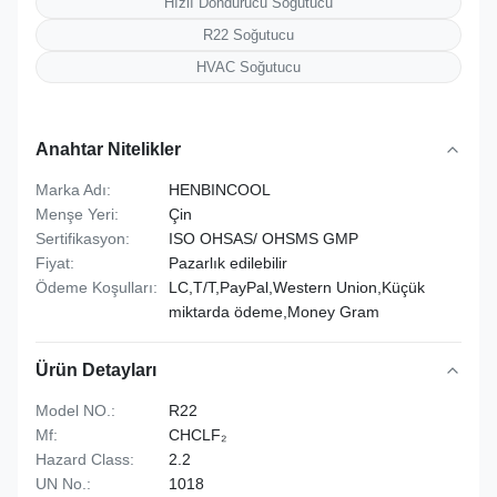
Hızlı Dondurucu Soğutucu
R22 Soğutucu
HVAC Soğutucu
Anahtar Nitelikler
Marka Adı:
HENBINCOOL
Menşe Yeri:
Çin
Sertifikasyon:
ISO OHSAS/ OHSMS GMP
Fiyat:
Pazarlık edilebilir
Ödeme Koşulları:
LC,T/T,PayPal,Western Union,Küçük
miktarda ödeme,Money Gram
Ürün Detayları
Model NO.:
R22
Mf:
CHCLF₂
Hazard Class:
2.2
UN No.:
1018