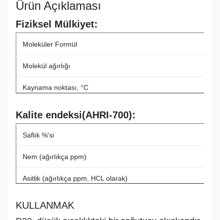
Ürün Açıklaması
Fiziksel Mülkiyet:
Moleküler Formül
Molekül ağırlığı
Kaynama noktası, °C
Kritik Sıcaklık, ºC
Kalite endeksi(AHRI-700):
Kritik basınç, MPA
Saflık %'si
ODP
Nem (ağırlıkça ppm)
GWP
Asitlik (ağırlıkça ppm, HCL olarak)
Buhar Kalıntısı(hacimce %)
KULLANMAK