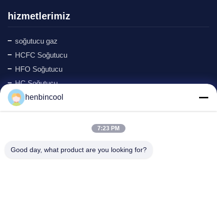
hizmetlerimiz
soğutucu gaz
HCFC Soğutucu
HFO Soğutucu
HC Soğutucu
Siklopentan Soğutucu Akışkan
henbincool
MAPP Gazı
Köpüren Ajan
7:23 PM
Fluor Ürünleri
Good day, what product are you looking for?
soğutma parçaları
New
Şirket Adresi: