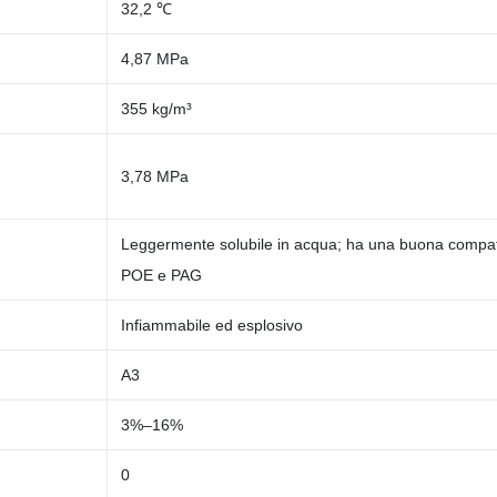
32,2 ℃
4,87 MPa
355 kg/m³
3,78 MPa
Leggermente solubile in acqua; ha una buona compatibil
POE e PAG
Infiammabile ed esplosivo
A3
3%–16%
0