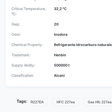
Critical Temperature,
32,2 ℃
ºC:
Gwp:
20
Odor:
Inodore
Chemical Property:
Refrigerante idrocarburo natural
Trademark:
Henbin
Supply Ability:
500000 t
Classification:
Alcani
Tags:
te frigorifero R227EA
HFC 227ea
Gas Hfc 227ea