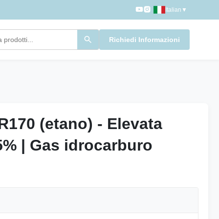
Italian
▼
Richiedi Informazioni
R170 (etano) - Elevata
R170 (etano) - Elevata
5% | Gas idrocarburo
5% | Gas idrocarburo