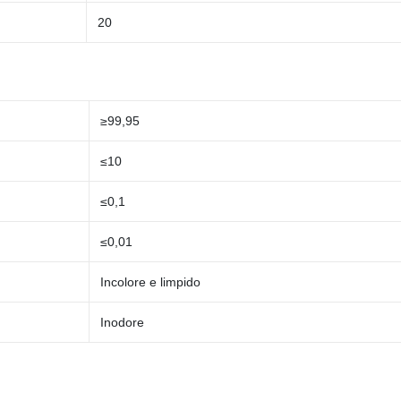
20
≥99,95
≤10
≤0,1
≤0,01
Incolore e limpido
Inodore