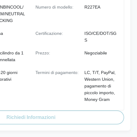
NBINCOOL/
Numero di modello:
R227EA
M/NEUTRAL
CKING
na
Certificazione:
ISO/CE/DOT/SG
S
cilindro da 1
Prezzo:
Negoziabile
onnellata
20 giorni
Termini di pagamento:
LC, T/T, PayPal,
orativi
Western Union,
pagamento di
piccolo importo,
Money Gram
Richiedi Informazioni