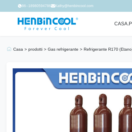
86--18980594786
Kathy@henbincool.com
CASA.
P
Casa
>
prodotti
>
Gas refrigerante
>
Refrigerante R170 (etano