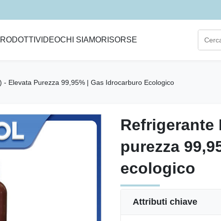
RODOTTI
VIDEO
CHI SIAMO
RISORSE
) - Elevata Purezza 99,95% | Gas Idrocarburo Ecologico
Refrigerante 
Refrigerante 
purezza 99,9
purezza 99,9
ecologico
ecologico
Attributi chiave