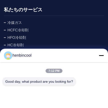
私たちのサービス
冷媒ガス
HCFC冷却剤
HFO冷却剤
HC冷却剤
サイクロペンタン 冷却剤
henbincool
MAPPガス
泡立つ代理店
7:12 PM
フッ素製品
Good day, what product are you looking for?
冷凍部品
New
会社の住所: