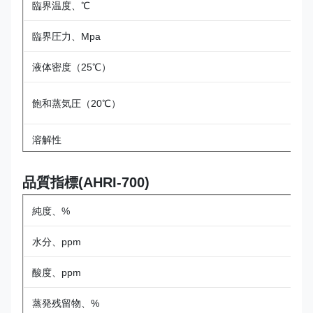
臨界温度、℃
臨界圧力、Mpa
液体密度（25℃）
飽和蒸気圧（20℃）
溶解性
可燃性
品質指標(AHRI-700)
セキュリティレベル
純度、%
爆発限界 (体積分率):
水分、ppm
ODP
酸度、ppm
GWP
蒸発残留物、%