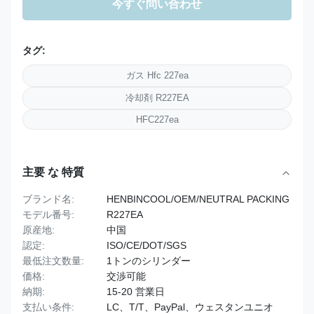
今すぐ問い合わせ
タグ:
ガス Hfc 227ea
冷却剤 R227EA
HFC227ea
主要 な 特質
ブランド名:
HENBINCOOL/OEM/NEUTRAL PACKING
モデル番号:
R227EA
原産地:
中国
認定:
ISO/CE/DOT/SGS
最低注文数量:
1トンのシリンダー
価格:
交渉可能
納期:
15-20 営業日
支払い条件:
LC、T/T、PayPal、ウェスタンユニオ