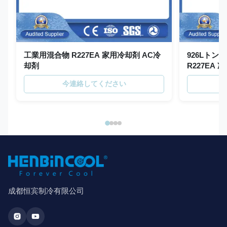
工業用混合物 R227EA 家用冷却剤 AC冷
926Lトン
却剤
R227EA
今連絡してください
成都恒宾制冷有限公司