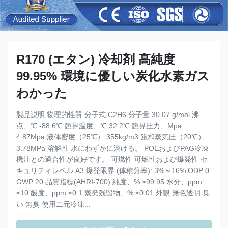
R170 (エタン) 冷却剤 高純度
99.95% 環境に優しい炭化水素ガス
わかった
製品説明 物理的性質 分子式 C2H6 分子量 30.07 g/mol 沸
点、℃ -88.6℃ 臨界温度、℃ 32.2℃ 臨界圧力、Mpa
4.87Mpa 液体密度（25℃） 355kg/m3 飽和蒸気圧（20℃）
3.78MPa 溶解性 水にわずかに溶ける。 POEおよびPAG冷凍
機油との適合性が良好です。 可燃性 可燃性および爆発性 セ
キュリティレベル A3 爆発限界 (体積分率): 3%～16% ODP 0
GWP 20 品質指標(AHRI-700) 純度、% ≥99.95 水分、ppm
≤10 酸度、ppm ≤0.1 蒸発残留物、% ≤0.01 外観 無色透明 臭
い 無臭 使用二元冷凍...